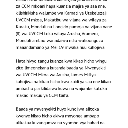
za CCM mkoani hapa kuanzia majira ya saa nne,
kilishirikisha wajumbe wa Kamati ya Utekelezaji
UVCCM mkoa, Makatibu wa vijana wa wilaya za
Karatu, Monduli na Longido pamoja na vijana nane
(8) wa UVCCM toka wilaya Arusha, Arumeru,
Monduli ambao wanadaiwa ndio walioongoza
maaandamano ya Mei 19 mwaka huu kuhojiwa.
Hata hivyo tangu kuanza kwa kikao hicho wingu
zito
limeonekana kutanda baada ya Mwenyekiti
wa UVCCM Mkoa wa Arusha, James Millya
kuhojiwa na kikao hicho kwa zaidi ya saa nne kikao
ambacho pia kilidaiwa kuwa na wajumbe kutoka
makao makuu ya CCM taifa.
Baada ya mwenyekiti huyo kuhojiwa alitoka
kwenye kikao hicho akiwa mnyonge ambapo
alikataa kuzungumza na vyombo vya habari na