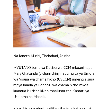
Na Janeth Mushi, Thehabari, Arush
a
MVUTANO baina ya Katibu wa CCM mkoani hapa
Mary Chatanda (pichani chini) na Jumuiya ya Umoja
wa Vijana wa chama hicho (UVCCM) umeingia sura
mpya baada ya uongozi wa chama hicho mkoa
kuamua kuitisha kikao maalumu cha Kamati ya
Usalama na Maadili.
Kikao hicho ambacho kilifanyika jana katika ofisi