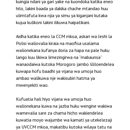
kuingia ndani ya gari yake na kuondoka katika eneo
hilo, lakini baada ya dakika chache mtandao huu
ulimtafuta kwa njia ya simu ya kiganjani kutaka
kujua kulikoni lakini ilikuwa haipatikani.
Aidha katika eneo la CCM mkoa, askari wa Jeshi la
Polisi waliovalia kiraia na maofisa usalama
walionekana kufanya doria za hapa na pale huku
lango kuu likiwa limezingirwa na “mabaunsa”
wanaodaiwa kutoka Morogoro jambo lililoendelea
kuwapa hofu baadhi ya vijana wa umoja huo
ambao walikuwa nje wakisubiri hatma ya
mwenyekiti wao.
Kufuatia hali hiyo vijana wa umoja huo
walionekana kuwa na jazba huku wengine wakiwa
wamevalia sare za chama hicho wakiendelea
kuwatia moyo wajumbe wa kamati ya utekelezaji
ya UVCCM mkoa, makatibu kutoka wilaya tatu na