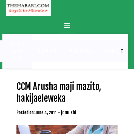
Skip
to
content
Primary
Menu
MATUKIO
KATIKA
BURUDANI
UCHAMBUZI
MICHEZO
PICHA
CCM Arusha maji mazito,
hakijaeleweka
-
jomushi
Posted on:
June 4, 2011