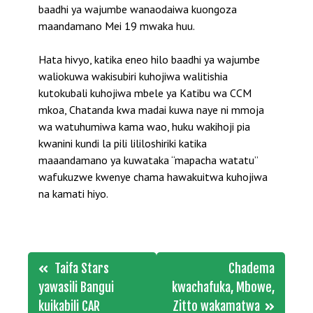
baadhi ya wajumbe wanaodaiwa kuongoza
maandamano Mei 19 mwaka huu.
Hata hivyo, katika eneo hilo baadhi ya wajumbe
waliokuwa wakisubiri kuhojiwa walitishia
kutokubali kuhojiwa mbele ya Katibu wa CCM
mkoa, Chatanda kwa madai kuwa naye ni mmoja
wa watuhumiwa kama wao, huku wakihoji pia
kwanini kundi la pili lililoshiriki katika
maaandamano ya kuwataka “mapacha watatu”
wafukuzwe kwenye chama hawakuitwa kuhojiwa
na kamati hiyo.
Post
Taifa Stars
Chadema
navigation
yawasili Bangui
kwachafuka, Mbowe,
kuikabili CAR
Zitto wakamatwa