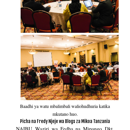
Baadhi ya watu mbalimbali waliohudhuria katika
mkutano huo.
Picha na Fredy Njeje wa Blogs za Mikoa Tanzania
NAIBU Waziri wa Fedha na Mipango Dkt.