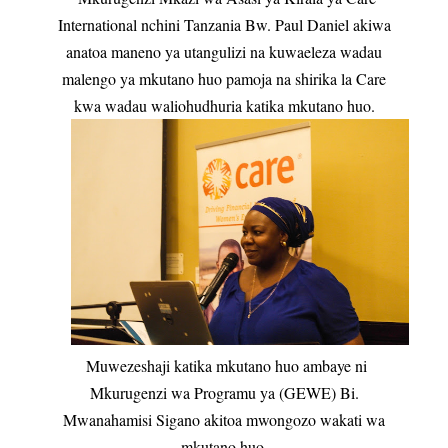
International nchini Tanzania Bw. Paul Daniel akiwa
anatoa maneno ya utangulizi na kuwaeleza wadau
malengo ya mkutano huo pamoja na shirika la Care
kwa wadau waliohudhuria katika mkutano huo.
Muwezeshaji katika mkutano huo ambaye ni
Mkurugenzi wa Programu ya (GEWE) Bi.
Mwanahamisi Sigano akitoa mwongozo wakati wa
mkutano huo.