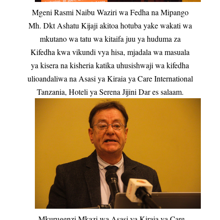
Mgeni Rasmi Naibu Waziri wa Fedha na Mipango
Mh. Dkt Ashatu Kijaji akitoa hotuba yake wakati wa
mkutano wa tatu wa kitaifa juu ya huduma za
Kifedha kwa vikundi vya hisa, mjadala wa masuala
ya kisera na kisheria katika uhusishwaji wa kifedha
ulioandaliwa na Asasi ya Kiraia ya Care International
Tanzania, Hoteli ya Serena Jijini Dar es salaam.
Mkurugenzi Mkazi wa Asasi ya Kiraia ya Care