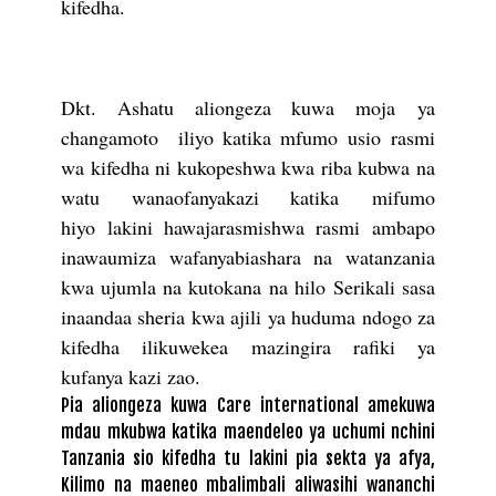
kifedha.
Dkt. Ashatu aliongeza kuwa moja ya
changamoto
iliyo katika mfumo usio rasmi
wa kifedha ni kukopeshwa kwa riba kubwa na
watu wanaofanyakazi katika mifumo
hiyo
lakini hawajarasmishwa rasmi ambapo
inawaumiza wafanyabiashara na watanzania
kwa ujumla na kutokana na hilo Serikali sasa
inaandaa sheria kwa ajili ya huduma ndogo za
kifedha ilikuwekea mazingira rafiki ya
kufanya kazi zao.
Pia aliongeza kuwa Care international amekuwa
mdau mkubwa katika maendeleo ya uchumi nchini
Tanzania sio kifedha tu lakini pia sekta ya afya,
Kilimo na maeneo mbalimbali aliwasihi wananchi