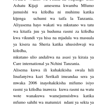
Ashatu Kijaji amesema kwamba Mfumo
jumuishi wa kifedha ni muhimu katika
kijenga uchumi wa taifa la Tanzania.
Aliyasema hayo wakati wa mkutano wa tatu
wa kitaifa juu ya huduma rasmi za kifedha
kwa vikundi vya hisa na mjadala wa masuala
ya kisera na Sheria katika uhusishwaji wa
kifedha,
mkutano ulio andaliwa na asasi ya kiraia ya
Care international ya Nchini Tanzania.
Alisema kuwa ili kuhakikisha swala hili
linafanyiwa kazi Serikali imeandaa sera ya
mwaka 2006 inayohakikisha mifumo isiyo
rasmi ya kifedha inaweza
kuwa rasmi na watu
wote wanakuwa wamejumuishwa katika
mfumo sahihi wa matumizi ndani ya sekta ya