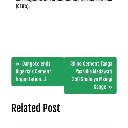
(CSO’s).
Post
Dangote ends
Rhino Cement Tanga
navigation
Nigeria’s Cement
Yasaidia Madawati
Importation…!
350 Shule ya Msingi
Kange
Related Post