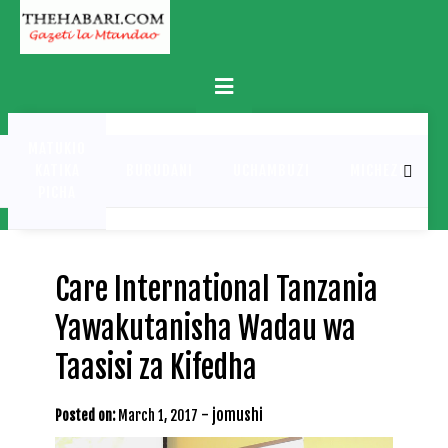
Skip
to
content
Primary
Menu
MATUKIO
KATIKA
BURUDANI
UCHAMBUZI
MICHEZO
PICHA
Care International Tanzania
Yawakutanisha Wadau wa
Taasisi za Kifedha
-
jomushi
Posted on:
March 1, 2017