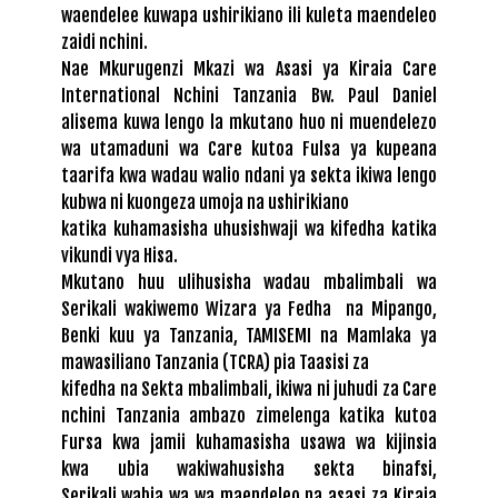
waendelee kuwapa ushirikiano ili kuleta maendeleo
zaidi nchini.
Nae Mkurugenzi Mkazi wa Asasi ya Kiraia Care
International Nchini Tanzania Bw. Paul Daniel
alisema kuwa lengo la mkutano huo ni muendelezo
wa utamaduni wa Care kutoa Fulsa ya kupeana
taarifa kwa wadau walio ndani ya sekta ikiwa lengo
kubwa ni kuongeza umoja na ushirikiano
katika kuhamasisha uhusishwaji wa kifedha katika
vikundi vya Hisa.
Mkutano huu ulihusisha wadau mbalimbali wa
Serikali wakiwemo Wizara ya Fedha na Mipango,
Benki kuu ya Tanzania, TAMISEMI na Mamlaka ya
mawasiliano Tanzania (TCRA) pia Taasisi za
kifedha na Sekta mbalimbali, ikiwa ni juhudi za Care
nchini Tanzania ambazo zimelenga katika kutoa
Fursa kwa jamii kuhamasisha usawa wa kijinsia
kwa ubia wakiwahusisha sekta binafsi,
Serikali,wabia wa wa maendeleo na asasi za Kiraia