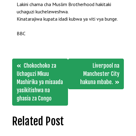
Lakini chama cha Muslim Brotherhood hakitaki
uchaguzi kucheleweshwa.
Kinatarajiwa kupata idadi kubwa ya viti vya bunge.
BBC
Post
Chokochoko za
Liverpool na
navigation
Uchaguzi Mkuu
Manchester City
Mashirika ya misaada
hakuna mbabe.
yasikitishwa na
ghasia za Congo
Related Post