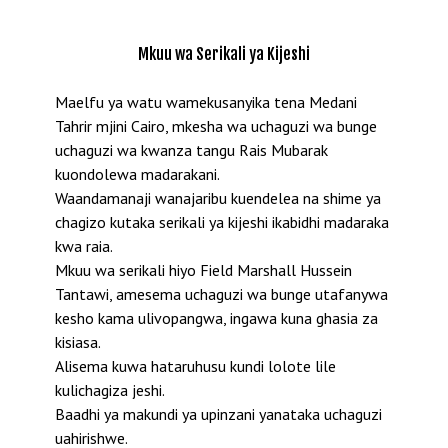
Mkuu wa Serikali ya Kijeshi
Maelfu ya watu wamekusanyika tena Medani
Tahrir mjini Cairo, mkesha wa uchaguzi wa bunge
uchaguzi wa kwanza tangu Rais Mubarak
kuondolewa madarakani.
Waandamanaji wanajaribu kuendelea na shime ya
chagizo kutaka serikali ya kijeshi ikabidhi madaraka
kwa raia.
Mkuu wa serikali hiyo Field Marshall Hussein
Tantawi, amesema uchaguzi wa bunge utafanywa
kesho kama ulivopangwa, ingawa kuna ghasia za
kisiasa.
Alisema kuwa hataruhusu kundi lolote lile
kulichagiza jeshi.
Baadhi ya makundi ya upinzani yanataka uchaguzi
uahirishwe.