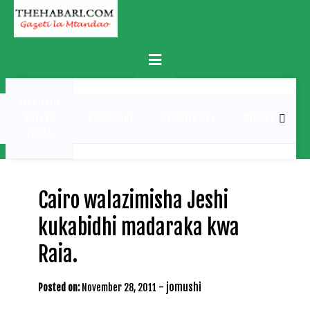
Skip
to
content
Primary
Menu
MATUKIO
KATIKA
BURUDANI
UCHAMBUZI
MICHEZO
PICHA
Cairo walazimisha Jeshi
kukabidhi madaraka kwa
Raia.
-
jomushi
Posted on:
November 28, 2011