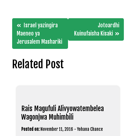
Post
Israel yazingira
Jotoardhi
navigation
Maeneo ya
Kuinufaisha Kisaki
Jerusalem Mashariki
Related Post
Rais Magufuli Alivyowatembelea
Wagonjwa Muhimbili
Posted on:
November 11, 2016
-
Yohana Chance