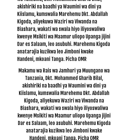
Makamu wa Rais wa Jamhuri ya Muungano wa
Tanzania, Dkt. Mohammed Gharib Bilal,
akishiriki na baadhi ya Waumini wa dini ya
Kiislamu, kumswalia Marehemu Dkt. Abdallah
Kigoda, aliyekuwa Waziri wa Viwanda na
Biashara, wakati wa swala hiyo iliyoswaliwa
kwenye Msikiti wa Maamur uliopo Upanga jijini
Dar es Salaam, leo asubuhi. Marehemu Kigoda
anatarajia kuzikwa leo Jimboni kwake
Handeni, mkoani Tanga. Picha OMR