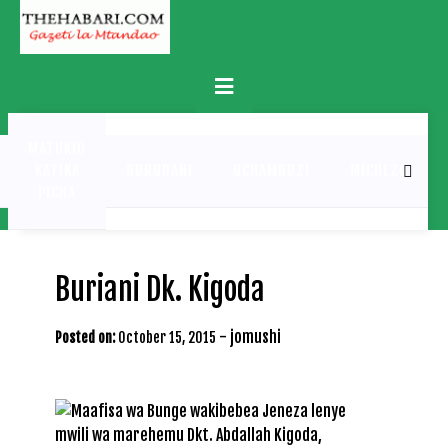
Skip
to
content
Primary
Menu
MATUKIO
KATIKA
BURUDANI
UCHAMBUZI
MICHEZO
PICHA
Buriani Dk. Kigoda
-
jomushi
Posted on:
October 15, 2015