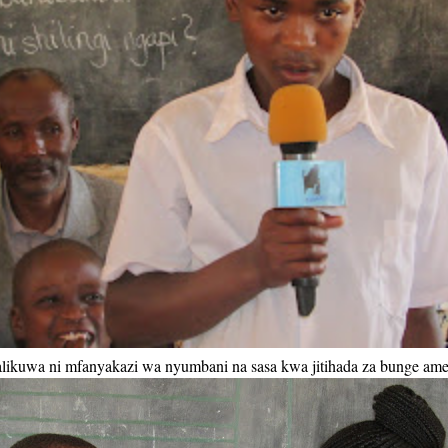
ikuwa ni mfanyakazi wa nyumbani na sasa kwa jitihada za bunge amer