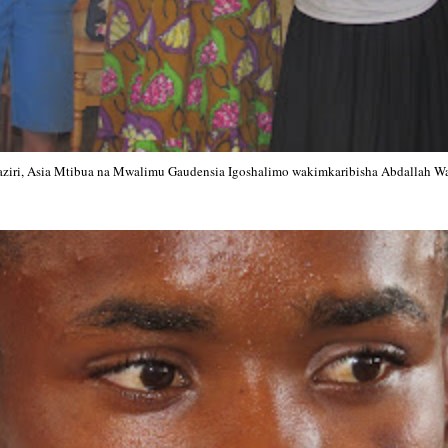
ziri, Asia Mtibua na Mwalimu Gaudensia Igoshalimo wakimkaribisha Abdallah Waz