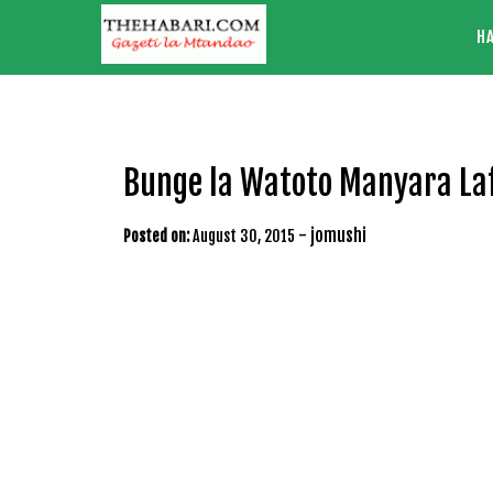
Skip
H
to
content
Bunge la Watoto Manyara La
-
jomushi
Posted on:
August 30, 2015