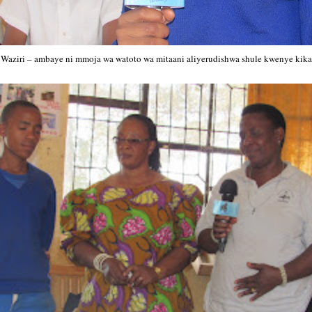
Waziri – ambaye ni mmoja wa watoto wa mitaani aliyerudishwa shule kwenye kika