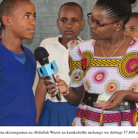
ma akizungumza na Abdallah Waziri na kumkabidhi mchango wa shilingi 57,800 al