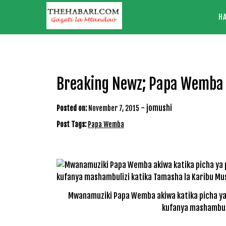
Skip
H
to
content
Breaking Newz; Papa Wemba 
-
jomushi
Posted on:
November 7, 2015
Post Tags:
Papa Wemba
Mwanamuziki Papa Wemba akiwa katika picha ya 
kufanya mashambuli