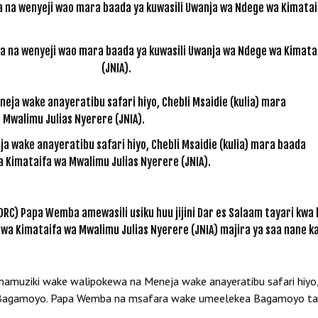
na wenyeji wao mara baada ya kuwasili Uwanja wa Ndege wa Kimatai
(JNIA).
 wake anayeratibu safari hiyo, Chebli Msaidie (kulia) mara baada
a Kimataifa wa Mwalimu Julias Nyerere (JNIA).
DRC) Papa Wemba amewasili usiku huu jijini Dar es Salaam tayari kwa
 Kimataifa wa Mwalimu Julias Nyerere (JNIA) majira ya saa nane kas
namuziki wake walipokewa na Meneja wake anayeratibu safari hiyo
ini Bagamoyo. Papa Wemba na msafara wake umeelekea Bagamoyo ta