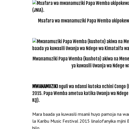
Msafara wa mwanamuziki Papa Wemba ukipokewa 
Mwanamuziki Papa Wemba (kushoto) akiwa na Meneja
ya kuwasili Uwanja wa Ndege w
MWANAMUZIKI
nguli wa ndansi kutoka nchini Congo (
2015. Papa Wemba ametua katika Uwanja wa Ndege wa
KQ).
Mara baada ya kuwasili msanii huyo pamoja na wa
la Karibu Music Festival 2015 linalofanyika mj
hilo.