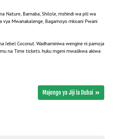
 Nature, Barnaba, Shilole, mshindi wa pili wa
wanja vya Mwanakalenge, Bagamoyo mkoani Pwani
cha Jebel Coconut. Wadhaminiwa wengine ni pamoja
ymu na Time tickets. huku mgeni mwalikwa akiwa
Majengo ya Jiji la Dubai