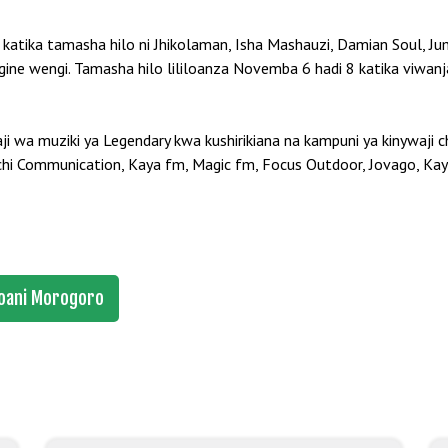
tika tamasha hilo ni Jhikolaman, Isha Mashauzi, Damian Soul, Juma
engine wengi. Tamasha hilo lililoanza Novemba 6 hadi 8 katika vi
 wa muziki ya Legendary kwa kushirikiana na kampuni ya kinywaji 
nchi Communication, Kaya fm, Magic fm, Focus Outdoor, Jovago, Ka
oani Morogoro