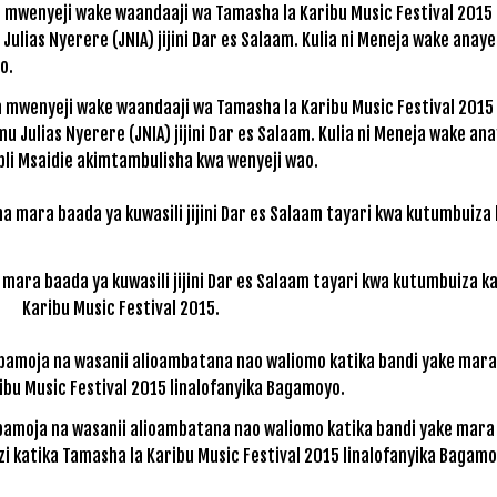
 mwenyeji wake waandaaji wa Tamasha la Karibu Music Festival 2015
 Julias Nyerere (JNIA) jijini Dar es Salaam. Kulia ni Meneja wake ana
bli Msaidie akimtambulisha kwa wenyeji wao.
ara baada ya kuwasili jijini Dar es Salaam tayari kwa kutumbuiza k
Karibu Music Festival 2015.
amoja na wasanii alioambatana nao waliomo katika bandi yake mara
i katika Tamasha la Karibu Music Festival 2015 linalofanyika Bagamo