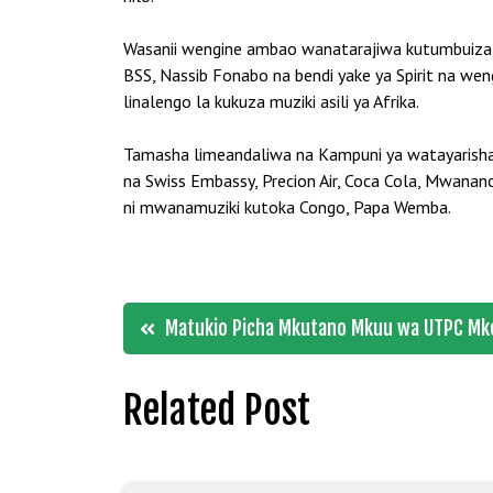
Wasanii wengine ambao wanatarajiwa kutumbuiza ka
BSS, Nassib Fonabo na bendi yake ya Spirit na w
linalengo la kukuza muziki asili ya Afrika.
Tamasha limeandaliwa na Kampuni ya watayarishaji
na Swiss Embassy, Precion Air, Coca Cola, Mwana
ni mwanamuziki kutoka Congo, Papa Wemba.
Post
Matukio Picha Mkutano Mkuu wa UTPC Mk
navigation
Related Post