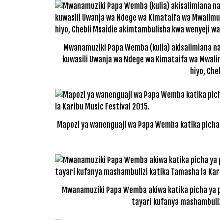
Mwanamuziki Papa Wemba (kulia) akisalimiana na
kuwasili Uwanja wa Ndege wa Kimataifa wa Mwalimu
hiyo, Che
Mapozi ya wanenguaji wa Papa Wemba katika picha m
Mwanamuziki Papa Wemba akiwa katika picha ya p
tayari kufanya mashambuliz