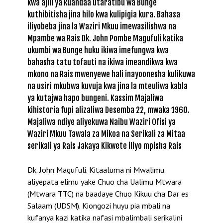
kwa ajili ya kuandaa utaratibu wa Bunge
kuthibitisha jina hilo kwa kulipigia kura. Bahasa
iliyobeba jina la Waziri Mkuu imewasilishwa na
Mpambe wa Rais Dk. John Pombe Magufuli katika
ukumbi wa Bunge huku ikiwa imefungwa kwa
bahasha tatu tofauti na ikiwa imeandikwa kwa
mkono na Rais mwenyewe hali inayoonesha kulikuwa
na usiri mkubwa kuvuja kwa jina la mteuliwa kabla
ya kutajwa hapo bungeni. Kassim Majaliwa
kihistoria fupi alizaliwa Desemba 22, mwaka 1960.
Majaliwa ndiye aliyekuwa Naibu Waziri Ofisi ya
Waziri Mkuu Tawala za Mikoa na Serikali za Mitaa
serikali ya Rais Jakaya Kikwete iliyo mpisha Rais
Dk. John Magufuli. Kitaaluma ni Mwalimu
aliyepata elimu yake Chuo cha Ualimu Mtwara
(Mtwara TTC) na baadaye Chuo Kikuu cha Dar es
Salaam (UDSM). Kiongozi huyu pia mbali na
kufanya kazi katika nafasi mbalimbali serikalini