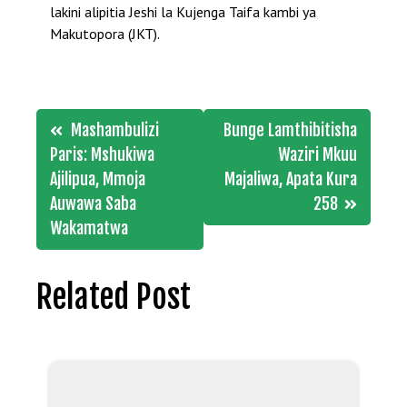
lakini alipitia Jeshi la Kujenga Taifa kambi ya
Makutopora (JKT).
Post
Mashambulizi
Bunge Lamthibitisha
navigation
Paris: Mshukiwa
Waziri Mkuu
Ajilipua, Mmoja
Majaliwa, Apata Kura
Auwawa Saba
258
Wakamatwa
Related Post