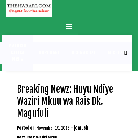
Skip
to
content
Primary
Menu
MATUKIO
KATIKA
BURUDANI
UCHAMBUZI
MICHEZO
PICHA
Breaking Newz: Huyu Ndiye
Waziri Mkuu wa Rais Dk.
Magufuli
-
jomushi
Posted on:
November 19, 2015
Post Tags:
Waziri Mkuu