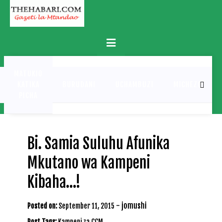
Skip
to
content
Primary
Menu
MATUKIO
KATIKA
BURUDANI
UCHAMBUZI
MICHEZO
PICHA
Bi. Samia Suluhu Afunika
Mkutano wa Kampeni
Kibaha…!
-
jomushi
Posted on:
September 11, 2015
Post Tags:
Kampeni za CCM