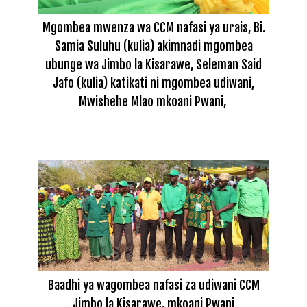
Mgombea mwenza wa CCM nafasi ya urais, Bi.
Samia Suluhu (kulia) akimnadi mgombea
ubunge wa Jimbo la Kisarawe, Seleman Said
Jafo (kulia) katikati ni mgombea udiwani,
Mwishehe Mlao mkoani Pwani,
Baadhi ya wagombea nafasi za udiwani CCM
Jimbo la Kisarawe, mkoani Pwani