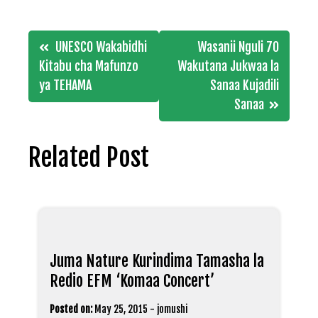
Post
UNESCO Wakabidhi
Wasanii Nguli 70
navigation
Kitabu cha Mafunzo
Wakutana Jukwaa la
ya TEHAMA
Sanaa Kujadili
Sanaa
Related Post
Juma Nature Kurindima Tamasha la
Redio EFM ‘Komaa Concert’
Posted on:
May 25, 2015
-
jomushi