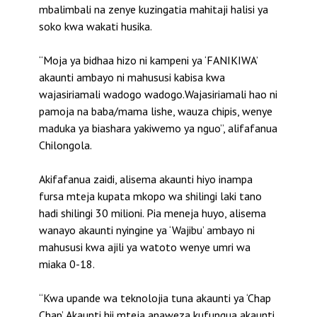
mbalimbali na zenye kuzingatia mahitaji halisi ya
soko kwa wakati husika.
“Moja ya bidhaa hizo ni kampeni ya ‘FANIKIWA’
akaunti ambayo ni mahususi kabisa kwa
wajasiriamali wadogo wadogo.Wajasiriamali hao ni
pamoja na baba/mama lishe, wauza chipis, wenye
maduka ya biashara yakiwemo ya nguo”, alifafanua
Chilongola.
Akifafanua zaidi, alisema akaunti hiyo inampa
fursa mteja kupata mkopo wa shilingi laki tano
hadi shilingi 30 milioni. Pia meneja huyo, alisema
wanayo akaunti nyingine ya ‘Wajibu’ ambayo ni
mahususi kwa ajili ya watoto wenye umri wa
miaka 0-18.
“Kwa upande wa teknolojia tuna akaunti ya ‘Chap
Chap’. Akaunti hii mteja anaweza kufungua akaunti