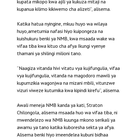
kupata mikopo kwa ajili ya kukuza mitaji na
kupanua kilimo kikiwemo cha alizeti”, alisema.
Katika hatua nyingine, mkuu huyo wa wilaya
huyo,ametumia nafasi hiyo kuipongeza na
kuishukuru benki ya NMB, kwa msaada wake wa
vifaa tiba kwa kituo cha afya Ikungi vyenye
thamani ya shilingi milioni tano.
“Naagiza vitanda hivi vitatu vya kujifungulia, vifaa
vya kujifungulia, vitanda na magodoro mawili ya
kupumzikia wagonjwa na mizani mbili, vitunzwe
vizuri viweze kutumika kwa kipindi kirefu”, alisema.
Awali meneja NMB kanda ya kati, Straton
Chilongola, alisema msaada huo wa vifaa tiba, ni
mwendelezo wa NMB kuunga mkono serikali ya
awamu ya tano katika kuboresha sekta ya afya.
Alisema benki hiyo imeendelea kubuni bidhaa