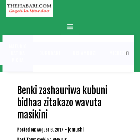
Skip
to
content
Primary
Menu
MATUKIO
KATIKA
BURUDANI
UCHAMBUZI
MICHEZO
PICHA
Benki zashauriwa kubuni
bidhaa zitakazo wavuta
masikini
-
jomushi
Posted on:
August 6, 2017
Post Tags:
Banki ya NMB PLC