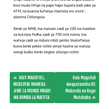
kwa muda mfupi na papo hapo kupata kadi yake ya
ATM, na kuanza kufanya miamala wo wote”,
alisema Chilongola.
Benki ya NMB, ina matawi zaidi ya 200 na mashine
za kutolea fedha zaidi ya 700 nchi nzima. Ina
wateja zaidi ya milioni mbili jambo linaloifanya
kuwa benki pekee nchini yenye hazina ya wateja
wengi kuliko benki zingine zilizopo nchini.
Post
RAIS MAGUFULI,
Rais Magufuli
navigation
MUSEVENI WAWEKA
Awapatanisha RC
JIWE LA MSINGI MRADI
Makonda na Ruge
WA BOMBA LA MAFUTA
Mutahaba