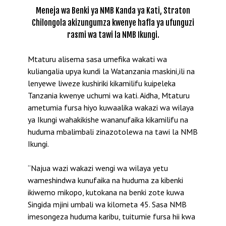
Meneja wa Benki ya NMB Kanda ya Kati, Straton
Chilongola akizungumza kwenye hafla ya ufunguzi
rasmi wa tawi la NMB Ikungi.
Mtaturu alisema sasa umefika wakati wa
kuliangalia upya kundi la Watanzania maskini,ili na
lenyewe liweze kushiriki kikamilifu kuipeleka
Tanzania kwenye uchumi wa kati. Aidha, Mtaturu
ametumia fursa hiyo kuwaalika wakazi wa wilaya
ya Ikungi wahakikishe wananufaika kikamilifu na
huduma mbalimbali zinazotolewa na tawi la NMB
Ikungi.
“Najua wazi wakazi wengi wa wilaya yetu
wameshindwa kunufaika na huduma za kibenki
ikiwemo mikopo, kutokana na benki zote kuwa
Singida mjini umbali wa kilometa 45. Sasa NMB
imesongeza huduma karibu, tuitumie fursa hii kwa