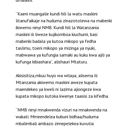
umaskini.
“Kaeni muangalie kundi hili la watu maskini
litanufaikaje na huduma zinazotolewa na mabenki
ikiwemo ninyi NMB. Kundi hili la Watanzania
maskini ili liweze kujikomboa kiuchumi, basi
mabenki badala ya kutoa mikopo ya fedha
taslimu, toeni mikopo ya mizinga ya nyuki,
mabwawa ya kufungia samaki au kuku kwa ajili ya
kufunga kibiashara”, alishauri Mtaturu.
Akisisitiza,mkuu huyo wa wilaya, alisema ili
Mtanzania akiwemo maskini aweze kupata
maendekeo ya kweli ni lazima ajiongeze kwa
kupata mikopo kutoka kwenye taasisi za kifedha.
“NMB ninyi mnakwenda vizuri na mnakwenda na
wakati. Mmeendelea kubuni bidhaa/huduma
mbalimbali ambazo zimepelekea kuvutia