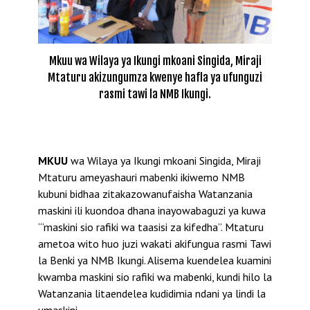
Mkuu wa Wilaya ya Ikungi mkoani Singida, Miraji
Mtaturu akizungumza kwenye hafla ya ufunguzi
rasmi tawi la NMB Ikungi.
MKUU
wa Wilaya ya Ikungi mkoani Singida, Miraji
Mtaturu ameyashauri mabenki ikiwemo NMB
kubuni bidhaa zitakazowanufaisha Watanzania
maskini ili kuondoa dhana inayowabaguzi ya kuwa
“‘maskini sio rafiki wa taasisi za kifedha”. Mtaturu
ametoa wito huo juzi wakati akifungua rasmi Tawi
la Benki ya NMB Ikungi. Alisema kuendelea kuamini
kwamba maskini sio rafiki wa mabenki, kundi hilo la
Watanzania litaendelea kudidimia ndani ya lindi la