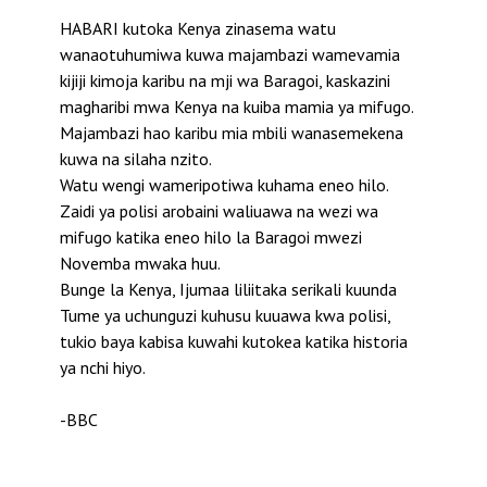
HABARI kutoka Kenya zinasema watu
wanaotuhumiwa kuwa majambazi wamevamia
kijiji kimoja karibu na mji wa Baragoi, kaskazini
magharibi mwa Kenya na kuiba mamia ya mifugo.
Majambazi hao karibu mia mbili wanasemekena
kuwa na silaha nzito.
Watu wengi wameripotiwa kuhama eneo hilo.
Zaidi ya polisi arobaini waliuawa na wezi wa
mifugo katika eneo hilo la Baragoi mwezi
Novemba mwaka huu.
Bunge la Kenya, Ijumaa liliitaka serikali kuunda
Tume ya uchunguzi kuhusu kuuawa kwa polisi,
tukio baya kabisa kuwahi kutokea katika historia
ya nchi hiyo.
-BBC