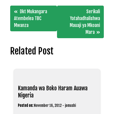
Post
Dkt Mukangara
Serikali
navigation
Atembelea TBC
Yatahadhalishwa
Mwanza
Mauaji ya Mkoani
Mara
Related Post
Kamanda wa Boko Haram Auawa
Nigeria
Posted on:
November 16, 2012
-
jomushi