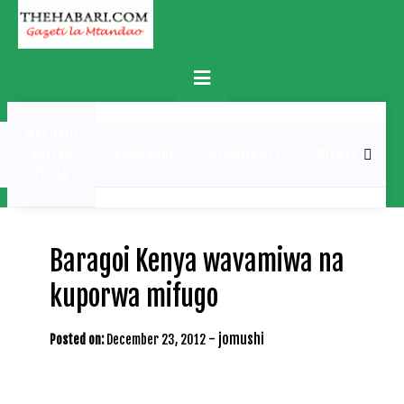
Skip
to
content
Primary
Menu
MATUKIO
KATIKA
BURUDANI
UCHAMBUZI
MICHEZO
PICHA
Baragoi Kenya wavamiwa na
kuporwa mifugo
-
jomushi
Posted on:
December 23, 2012