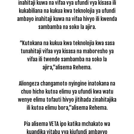
inahitaji kuwa na vifaa vya ufundi vya kisasa ili
kukabiliana na kukua kwa teknolojia ya ufundi
ambayo inahitaji kuwa na vifaa hivyo ili kwenda
sambamba na soko la ajira.
“Kutokana na kukua kwa teknolojia kwa sasa
tunahitaji vifaa vya kisasa na maboresho ya
vifaa ili twende sambamba na soko la
ajira,”alisema Rehema.
Aliongeza changamoto nyingine inatokana na
chuo hicho kutoa elimu ya ufundi kwa watu
wenye elimu tofauti hivyo jitihada zinahitajika
ili kutoa elimu bora,”alisema Rehema.
Pia alisema VETA ipo katika mchakato wa
kuandika vitabu vya kiufundi ambavyo