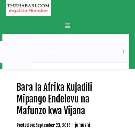
Skip
to
content
Primary
Menu
MATUKIO
KATIKA
BURUDANI
UCHAMBUZI
MICHEZO
PICHA
Bara la Afrika Kujadili
Mipango Endelevu na
Mafunzo kwa Vijana
-
jomushi
Posted on:
September 23, 2015