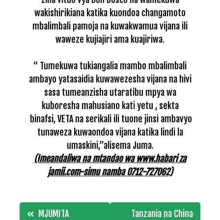
wakishirikiana katika kuondoa changamoto
mbalimbali pamoja na kuwakwamua vijana ili
waweze kujiajiri ama kuajiriwa.
“ Tumekuwa tukiangalia mambo mbalimbali
ambayo yatasaidia kuwawezesha vijana na hivi
sasa tumeanzisha utaratibu mpya wa
kuboresha mahusiano kati yetu , sekta
binafsi, VETA na serikali ili tuone jinsi ambavyo
tunaweza kuwaondoa vijana katika lindi la
umaskini,”alisema Juma.
(Imeandaliwa na mtandao wa www.habari za
jamii.com-simu namba 0712-727062)
Post
MJUMITA
Tanzania na China