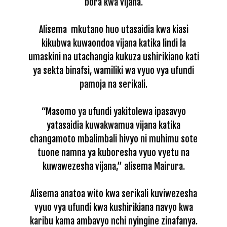
bora kwa vijana.
Alisema mkutano huo utasaidia kwa kiasi
kikubwa kuwaondoa vijana katika lindi la
umaskini na utachangia kukuza ushirikiano kati
ya sekta binafsi, wamiliki wa vyuo vya ufundi
pamoja na serikali.
“Masomo ya ufundi yakitolewa ipasavyo
yatasaidia kuwakwamua vijana katika
changamoto mbalimbali hivyo ni muhimu sote
tuone namna ya kuboresha vyuo vyetu na
kuwawezesha vijana,” alisema Mairura.
Alisema anatoa wito kwa serikali kuviwezesha
vyuo vya ufundi kwa kushirikiana navyo kwa
karibu kama ambavyo nchi nyingine zinafanya.