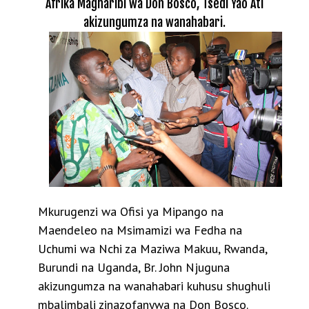
Afrika Magharibi wa Don Bosco, Tsedi Yao Ati
akizungumza na wanahabari.
Mkurugenzi wa Ofisi ya Mipango na
Maendeleo na Msimamizi wa Fedha na
Uchumi wa Nchi za Maziwa Makuu, Rwanda,
Burundi na Uganda, Br. John Njuguna
akizungumza na wanahabari kuhusu shughuli
mbalimbali zinazofanywa na Don Bosco.