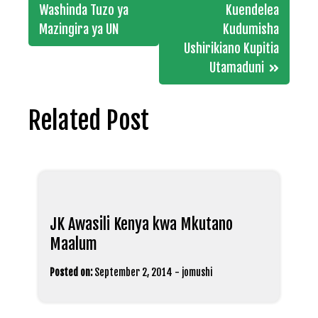
navigation
Washinda Tuzo ya
Kuendelea
Mazingira ya UN
Kudumisha
Ushirikiano Kupitia
Utamaduni
Related Post
JK Awasili Kenya kwa Mkutano
Maalum
Posted on:
September 2, 2014
-
jomushi