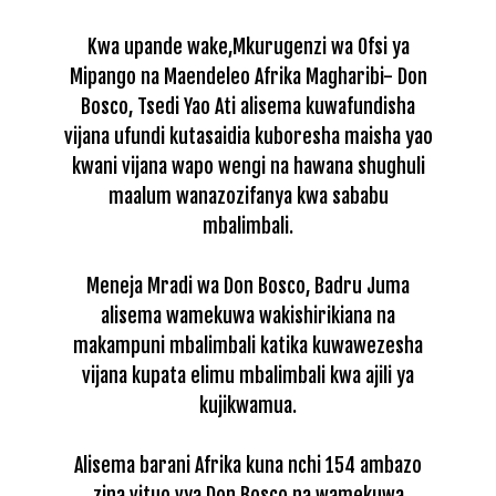
Kwa upande wake,Mkurugenzi wa Ofsi ya
Mipango na Maendeleo Afrika Magharibi- Don
Bosco, Tsedi Yao Ati alisema kuwafundisha
vijana ufundi kutasaidia kuboresha maisha yao
kwani vijana wapo wengi na hawana shughuli
maalum wanazozifanya kwa sababu
mbalimbali.
Meneja Mradi wa Don Bosco, Badru Juma
alisema wamekuwa wakishirikiana na
makampuni mbalimbali katika kuwawezesha
vijana kupata elimu mbalimbali kwa ajili ya
kujikwamua.
Alisema barani Afrika kuna nchi 154 ambazo
zina vituo vya Don Bosco na wamekuwa