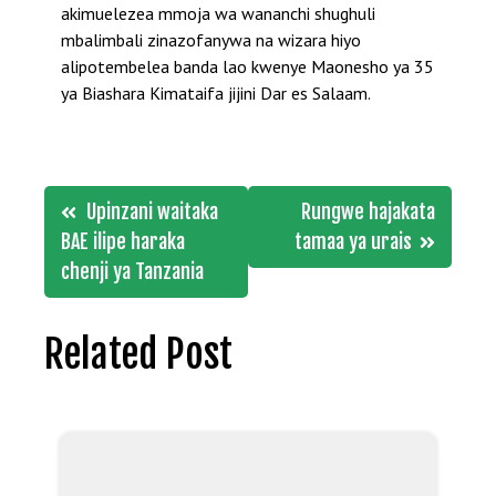
akimuelezea mmoja wa wananchi shughuli
mbalimbali zinazofanywa na wizara hiyo
alipotembelea banda lao kwenye Maonesho ya 35
ya Biashara Kimataifa jijini Dar es Salaam.
Post
Upinzani waitaka
Rungwe hajakata
navigation
BAE ilipe haraka
tamaa ya urais
chenji ya Tanzania
Related Post