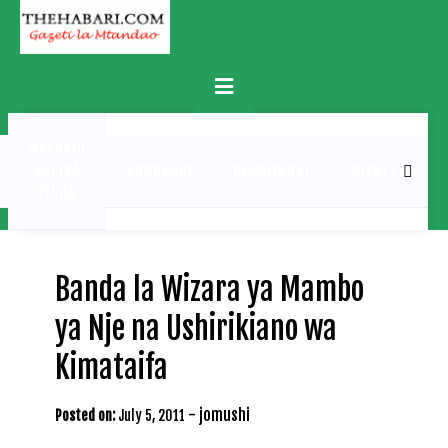
Skip
to
content
Primary
Menu
MATUKIO
KATIKA
BURUDANI
UCHAMBUZI
MICHEZO
PICHA
Banda la Wizara ya Mambo
ya Nje na Ushirikiano wa
Kimataifa
-
jomushi
Posted on:
July 5, 2011