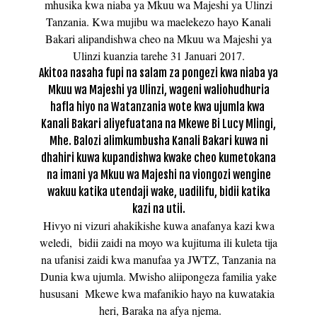
mhusika kwa niaba ya Mkuu wa Majeshi ya Ulinzi
Tanzania. Kwa mujibu wa maelekezo hayo Kanali
Bakari alipandishwa cheo na Mkuu wa Majeshi ya
Ulinzi kuanzia tarehe 31 Januari 2017.
Akitoa nasaha fupi na salam za pongezi kwa niaba ya
Mkuu wa Majeshi ya Ulinzi, wageni waliohudhuria
hafla hiyo na Watanzania wote kwa ujumla kwa
Kanali Bakari aliyefuatana na Mkewe Bi Lucy Mlingi,
Mhe. Balozi alimkumbusha Kanali Bakari kuwa ni
dhahiri kuwa kupandishwa kwake cheo kumetokana
na imani ya Mkuu wa Majeshi na viongozi wengine
wakuu katika utendaji wake, uadilifu, bidii katika
kazi na utii.
Hivyo ni vizuri ahakikishe kuwa anafanya kazi kwa
weledi, bidii zaidi na moyo wa kujituma ili kuleta tija
na ufanisi zaidi kwa manufaa ya JWTZ, Tanzania na
Dunia kwa ujumla. Mwisho aliipongeza familia yake
hususani Mkewe kwa mafanikio hayo na kuwatakia
heri, Baraka na afya njema.