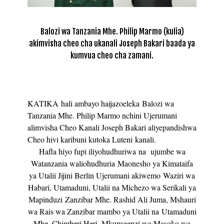
Balozi wa Tanzania Mhe. Philip Marmo (kulia)
akimvisha cheo cha ukanali Joseph Bakari baada ya
kumvua cheo cha zamani.
KATIKA hali ambayo haijazoeleka Balozi wa
Tanzania Mhe. Philip Marmo nchini Ujerumani
alimvisha Cheo Kanali Joseph Bakari aliyepandishwa
Cheo hivi karibuni kutoka Luteni kanali.
Hafla hiyo fupi iliyohudhuriwa na ujumbe wa
Watanzania waliohudhuria Maonesho ya Kimataifa
ya Utalii Jijini Berlin Ujerumani akiwemo Waziri wa
Habari, Utamaduni, Utalii na Michezo wa Serikali ya
Mapinduzi Zanzibar Mhe. Rashid Ali Juma, Mshauri
wa Rais wa Zanzibar mambo ya Utalii na Utamaduni
Mhe. Chimberi Heri, Mkurugenzi wa Masoko wa