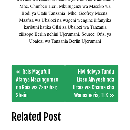
Mhe. Chimberi Heri, Mkurugenzi wa Masoko wa
Bodi ya Utalii Tanzania Mhe. Geofrey Meena,
Maafisa wa Ubalozi na wageni wengine ilifanyika
karibuni katika Ofisi za Ubalozi wa Tanzania
zilizopo Berlin nchini Ujerumani.
Source: Ofisi ya
Ubalozi wa Tanzania Berlin Ujerumani
Post
Rais Magufuli
Hivi Ndivyo Tundu
navigation
Afanya Mazungumzo
Lissu Alivyoshinda
na Rais wa Zanzibar,
Urais wa Chama cha
Shein
Wanasheria, TLS
Related Post