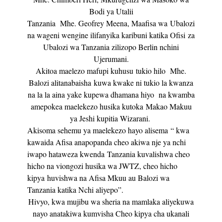
Bodi ya Utalii
Tanzania Mhe. Geofrey Meena, Maafisa wa Ubalozi
na wageni wengine ilifanyika karibuni katika Ofisi za
Ubalozi wa Tanzania zilizopo Berlin nchini
Ujerumani.
Akitoa maelezo mafupi kuhusu tukio hilo Mhe.
Balozi alitanabaisha kuwa kwake ni tukio la kwanza
na la la aina yake kupewa dhamana hiyo na kwamba
amepokea maelekezo husika kutoka Makao Makuu
ya Jeshi kupitia Wizarani.
Akisoma sehemu ya maelekezo hayo alisema “ kwa
kawaida Afisa anapopanda cheo akiwa nje ya nchi
iwapo hataweza kwenda Tanzania kuvalishwa cheo
hicho na viongozi husika wa JWTZ, cheo hicho
kipya huvishwa na Afisa Mkuu au Balozi wa
Tanzania katika Nchi aliyepo”.
Hivyo, kwa mujibu wa sheria na mamlaka aliyekuwa
nayo anatakiwa kumvisha Cheo kipya cha ukanali