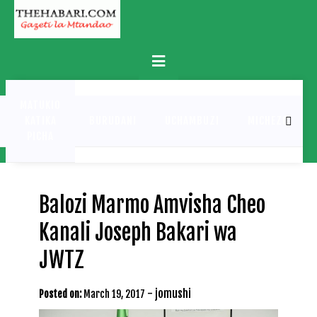
Skip
to
content
Primary
Menu
MATUKIO
KATIKA
BURUDANI
UCHAMBUZI
MICHEZO
PICHA
Balozi Marmo Amvisha Cheo
Kanali Joseph Bakari wa
JWTZ
-
jomushi
Posted on:
March 19, 2017