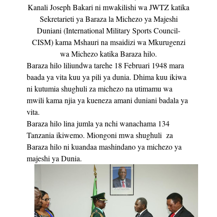
Kanali Joseph Bakari ni mwakilishi wa JWTZ katika
Sekretarieti ya Baraza la Michezo ya Majeshi
Duniani (International Military Sports Council-
CISM) kama Mshauri na msaidizi wa Mkurugenzi
wa Michezo katika Baraza hilo.
Baraza hilo liliundwa tarehe 18 Februari 1948 mara
baada ya vita kuu ya pili ya dunia. Dhima kuu ikiwa
ni kutumia shughuli za michezo na utimamu wa
mwili kama njia ya kueneza amani duniani badala ya
vita.
Baraza hilo lina jumla ya nchi wanachama 134
Tanzania ikiwemo. Miongoni mwa shughuli za
Baraza hilo ni kuandaa mashindano ya michezo ya
majeshi ya Dunia.