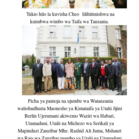
Tukio hilo la kuvisha Cheo
lilihitimishwa na
kuimbwa wimbo wa Taifa wa Tanzania.
Picha ya pamoja na ujumbe wa Watanzania
waliohudhuria Maonesho ya Kimataifa ya Utalii Jijini
Berlin Ujerumani akiwemo Waziri wa Habari,
Utamaduni, Utalii na Michezo wa Serikali ya
Mapinduzi Zanzibar Mhe. Rashid Ali Juma, Mshauri
wa Rais wa Zanzibar mambo ya Utalii na Utamaduni