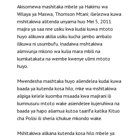
Akisomewa mashitaka mbele ya Hakimu wa
Wilaya ya Maswa, Thomson Mtani; ilielezwa kuwa
mshitakiwa alitenda unyama huo Mei 5, 2011
majira ya saa nne usiku kwa kudai kuwa mtoto
huyo alikuwa akilia usiku kucha jambo ambalo
ilikuwa ni usumbufu. Inadaiwa mshtakiwa
alimvunja mkono wa kulia mara mbili na
kumkatakata na wembe kwenye ulimi mtoto
huyo.
Mwendesha mashtaka huyo aliendelea kudai kuwa
baada ya kutenda kosa hilo, mke wa mshitakiwa
alipiga kelele kuomba msaada kwa majirani ili
kumnusuru mtoto wake asiendelee kujeruhiwa na
baada ya hapo aliamua kutoa taarifa katika Kituo
cha Polisi ili sheria ichukue mkondo wake.
Mshitakiwa alikana kutenda kosa hilo mbele ya