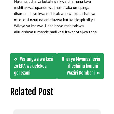
Hakimu, licha ya kutolewa kwa dhamana kwa
mshitakiwa, upande wa mashitaka umepinga
dhamana hiyo kwa mshitakiwa kwa kudai hali ya
mtoto si nzuri na amelazwa katika Hospitali ya
Wilaya ya Maswa. Hata hivyo mshitakiwa
alirudishwa rumande hadi kesi itakapotajwa tena.
Post
Wafungwa wa kesi
Ofisi ya Mwanasheria
navigation
za EPA wakielekea
iheshimu kanuni-
gerezani
Waziri Kombani
Related Post