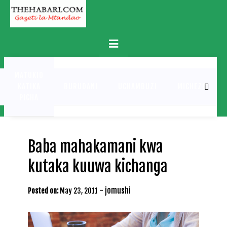
Skip
to
content
Primary
Menu
MATUKIO
KATIKA
BURUDANI
UCHAMBUZI
MICHEZO
PICHA
Baba mahakamani kwa
kutaka kuuwa kichanga
-
jomushi
Posted on:
May 23, 2011