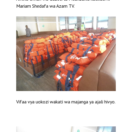
Mariam Shedafa wa Azam TV.
Vifaa vya uokozi wakati wa majanga ya ajali hivyo.