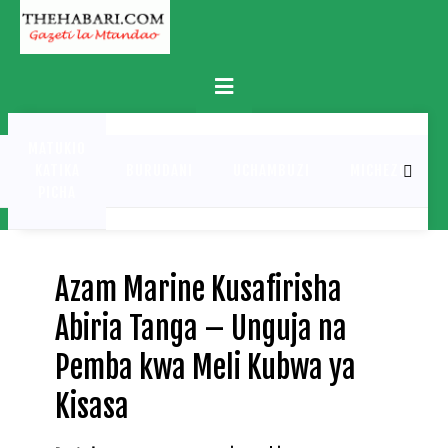
Skip
to
content
Primary
Menu
MATUKIO
KATIKA
BURUDANI
UCHAMBUZI
MICHEZO
PICHA
Azam Marine Kusafirisha
Abiria Tanga – Unguja na
Pemba kwa Meli Kubwa ya
Kisasa