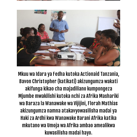
Mkuu wa Idara ya Fedha kutoka Actionaid Tanzania,
Bavon Christopher (katikati) akizungumza wakati
akifunga kikao cha majadiliano kumpongeza
Mjumbe mwakilishi kutoka nchi za Afrika Mashariki
wa Baraza la Wanawake wa Vijijini, Florah Mathias
akizungumza namna atakavyowasilisha madai ya
Haki za Ardhi kwa Wanawake Barani Afrika katika
mkutano wa Umoja wa Afrika ambao amealikwa
kuwasilisha madai hayo.