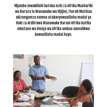
Mjumbe mwakilishi kutoka nchi za Afrika Mashariki
wa Baraza la Wanawake wa Vijijini, Florah Mathias
akizungumza namna atakavyowasilisha madai ya
Haki za Ardhi kwa Wanawake Barani Afrika katika
mkutano wa Umoja wa Afrika ambao amealikwa
kuwasilisha madai hayo.