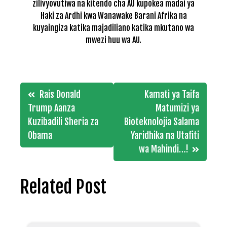
zilivyovutiwa na kitendo cha AU kupokea madai ya
Haki za Ardhi kwa Wanawake Barani Afrika na
kuyaingiza katika majadiliano katika mkutano wa
mwezi huu wa AU.
Post
Rais Donald
Kamati ya Taifa
navigation
Trump Aanza
Matumizi ya
Kuzibadili Sheria za
Bioteknolojia Salama
Obama
Yaridhika na Utafiti
wa Mahindi…!
Related Post