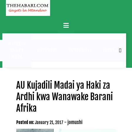
Skip
to
content
Primary
Menu
MATUKIO
KATIKA
BURUDANI
UCHAMBUZI
MICHEZO
PICHA
AU Kujadili Madai ya Haki za
Ardhi kwa Wanawake Barani
Afrika
-
jomushi
Posted on:
January 21, 2017