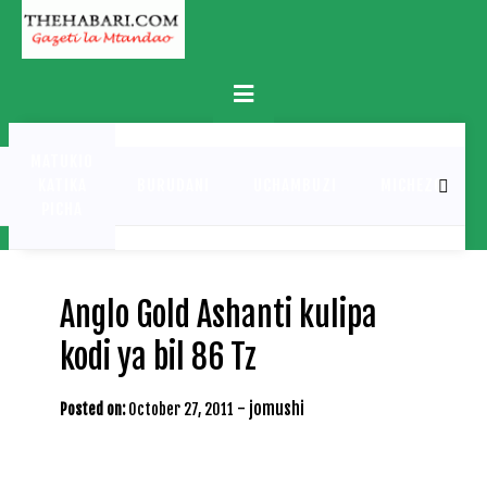
Skip
to
content
Primary
Menu
MATUKIO
KATIKA
BURUDANI
UCHAMBUZI
MICHEZO
PICHA
Anglo Gold Ashanti kulipa
kodi ya bil 86 Tz
-
jomushi
Posted on:
October 27, 2011