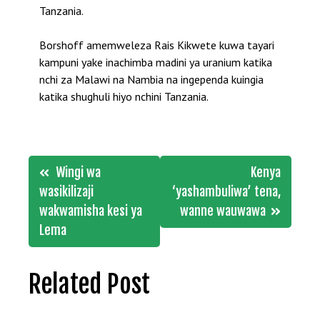
Tanzania.
Borshoff amemweleza Rais Kikwete kuwa tayari
kampuni yake inachimba madini ya uranium katika
nchi za Malawi na Nambia na ingependa kuingia
katika shughuli hiyo nchini Tanzania.
Post
Wingi wa
Kenya
navigation
wasikilizaji
‘yashambuliwa’ tena,
wakwamisha kesi ya
wanne wauwawa
Lema
Related Post