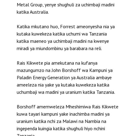
Metal Group, yenye shughuli za uchimbaji madini
katika Australia.
Katika mkutano huo, Forrest ameonyesha nia ya
kutaka kuwekeza katika uchumi wa Tanzania
katika maeneo ya uchimbaji madini na kwenye
miradi ya miundombinu ya barabara na reli.
Rais Kikwete pia amekutana na kufanya
mazungumzo na John Borshoff wa Kampuni ya
Paladin Energy Generation ya Australia ambaye
ameeleza nia yake ya kutaka kuwekeza katika
uchumbaji wa madini ya uranium katika Tanzania.
Borshoff amemweleza Mheshimiwa Rais Kikwete
kuwa tayari kampuni yake inachimba madini ya
uranium katika nchi za Malawi na Nambia na
ingependa kuingia katika shughuli hiyo nchini
Tanzania.