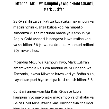
Mtendaji Mkuu wa Kampuni ya Anglo-Gold Ashanti,
Mark Cutifani
SERA sahihi za Serikali za kuyataka makampuni ya
madini nchini kuanza kulipa kodi ya mapato
zimeanza kuzaa matunda baada ya Kampuni ya
Anglo-Gold Ashanti kutangaza kuwa italipa kodi
ya sh. bilioni 86 (sawa na dola za Marekani milioni
50) mwaka huu.
Mtendaji Mkuu wa Kampuni hiyo, Mark Cutifani
amemwambia Rais wa Jamhuri ya Muungano wa
Tanzania, Jakaya Kikwete kuwa kati ya fedha hizo,
tayari kampuni hiyo imelipa kiasi cha sh bilioni 8.6.
Cufitani amemwambia Rais Kikwete kuwa
kampuni hiyo inayomiliki machimbo ya dhahabu ya
Geita Gold Mine, italipa kiasi kilichobakia cha kodi
hiyo kabla ya mwisho wa mwaka huu.