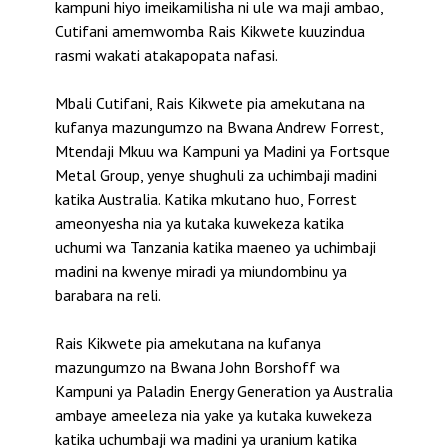
kampuni hiyo imeikamilisha ni ule wa maji ambao,
Cutifani amemwomba Rais Kikwete kuuzindua
rasmi wakati atakapopata nafasi.
Mbali Cutifani, Rais Kikwete pia amekutana na
kufanya mazungumzo na Bwana Andrew Forrest,
Mtendaji Mkuu wa Kampuni ya Madini ya Fortsque
Metal Group, yenye shughuli za uchimbaji madini
katika Australia. Katika mkutano huo, Forrest
ameonyesha nia ya kutaka kuwekeza katika
uchumi wa Tanzania katika maeneo ya uchimbaji
madini na kwenye miradi ya miundombinu ya
barabara na reli.
Rais Kikwete pia amekutana na kufanya
mazungumzo na Bwana John Borshoff wa
Kampuni ya Paladin Energy Generation ya Australia
ambaye ameeleza nia yake ya kutaka kuwekeza
katika uchumbaji wa madini ya uranium katika