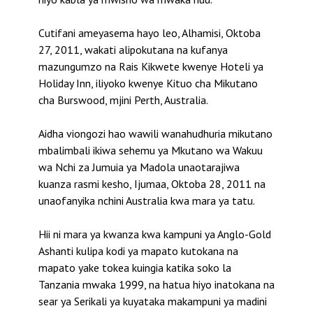
Cutifani ameyasema hayo leo, Alhamisi, Oktoba
27, 2011, wakati alipokutana na kufanya
mazungumzo na Rais Kikwete kwenye Hoteli ya
Holiday Inn, iliyoko kwenye Kituo cha Mikutano
cha Burswood, mjini Perth, Australia.
Aidha viongozi hao wawili wanahudhuria mikutano
mbalimbali ikiwa sehemu ya Mkutano wa Wakuu
wa Nchi za Jumuia ya Madola unaotarajiwa
kuanza rasmi kesho, Ijumaa, Oktoba 28, 2011 na
unaofanyika nchini Australia kwa mara ya tatu.
Hii ni mara ya kwanza kwa kampuni ya Anglo-Gold
Ashanti kulipa kodi ya mapato kutokana na
mapato yake tokea kuingia katika soko la
Tanzania mwaka 1999, na hatua hiyo inatokana na
sear ya Serikali ya kuyataka makampuni ya madini