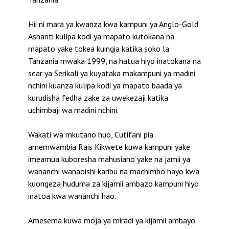
Hii ni mara ya kwanza kwa kampuni ya Anglo-Gold
Ashanti kulipa kodi ya mapato kutokana na
mapato yake tokea kuingia katika soko la
Tanzania mwaka 1999, na hatua hiyo inatokana na
sear ya Serikali ya kuyataka makampuni ya madini
nchini kuanza kulipa kodi ya mapato baada ya
kurudisha fedha zake za uwekezaji katika
uchimbaji wa madini nchini.
Wakati wa mkutano huo, Cutifani pia
amemwambia Rais Kikwete kuwa kampuni yake
imeamua kuboresha mahusiano yake na jamii ya
wananchi wanaoishi karibu na machimbo hayo kwa
kuongeza huduma za kijamii ambazo kampuni hiyo
inatoa kwa wananchi hao.
Amesema kuwa moja ya miradi ya kijamii ambayo