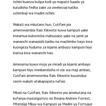
nchini kuanza kulipa kodi ya mapato baada ya
kurudisha fedha zake za uwekezaji katika
uchimbaji wa madini nchini.
Wakati wa mkutano huo, Cutifani pia
amemwambia Rais Kikwete kuwa kampuni yake
imeamua kuboresha mahusiano yake na jamii ya
wananchi wanaoishi karibu na machimbo hayo kwa
kuongeza huduma za kijamii ambazo kampuni hiyo
inatoa kwa wananchi hao.
Amesema kuwa moja ya miradi ya kijamii ambayo
kampuni hiyo imeikamilisha ni ule wa maji ambao,
Cutifani amemwomba Rais Kikwete kuuzindua
rasmi wakati atakapopata nafasi.
Mbali na Cutifani, Rais Kikwete pia amekutana na
kufanya mazungumzo na Bwana Andrew Forrest,
Mtendaji Mkuu wa Kampuni ya Madini ya Fortsque