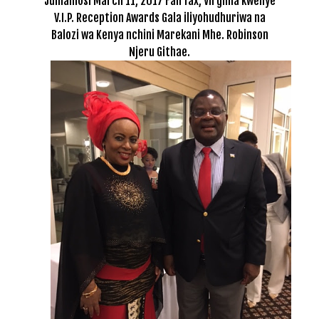
Jumamosi March 11, 2017 Fairfax, Virginia kwenye
V.I.P. Reception Awards Gala iliyohudhuriwa na
Balozi wa Kenya nchini Marekani Mhe. Robinson
Njeru Githae.