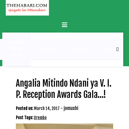
Skip
to
content
Primary
Menu
MATUKIO
KATIKA
BURUDANI
UCHAMBUZI
MICHEZO
PICHA
Angalia Mitindo Ndani ya V. I.
P. Reception Awards Gala…!
-
jomushi
Posted on:
March 14, 2017
Post Tags:
Urembo