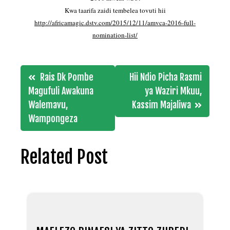
Kwa taarifa zaidi tembelea tovuti hii
http://africamagic.dstv.com/2015/12/11/amvca-2016-full-
nomination-list/
Post
Rais Dk Pombe
Hii Ndio Picha Rasmi
navigation
Magufuli Awakuna
ya Waziri Mkuu,
Walemavu,
Kassim Majaliwa
Wampongeza
Related Post