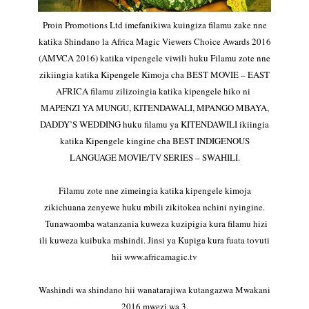
Proin Promotions Ltd imefanikiwa kuingiza filamu zake nne
katika Shindano la Africa Magic Viewers Choice Awards 2016
(AMVCA 2016) katika vipengele viwili huku Filamu zote nne
zikiingia katika Kipengele Kimoja cha BEST MOVIE – EAST
AFRICA filamu zilizoingia katika kipengele hiko ni
MAPENZI YA MUNGU, KITENDAWALI, MPANGO MBAYA,
DADDY’S WEDDING huku filamu ya KITENDAWILI ikiingia
katika Kipengele kingine cha BEST INDIGENOUS
LANGUAGE MOVIE/TV SERIES – SWAHILI.
Filamu zote nne zimeingia katika kipengele kimoja
zikichuana zenyewe huku mbili zikitokea nchini nyingine.
Tunawaomba watanzania kuweza kuzipigia kura filamu hizi
ili kuweza kuibuka mshindi. Jinsi ya Kupiga kura fuata tovuti
hii www.africamagic.tv
Washindi wa shindano hii wanatarajiwa kutangazwa Mwakani
2016 mwezi wa 3.