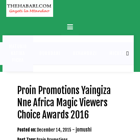
Skip
to
content
Primary
Menu
MATUKIO
KATIKA
BURUDANI
UCHAMBUZI
MICHEZO
PICHA
Proin Promotions Yaingiza
Nne Africa Magic Viewers
Choice Awards 2016
-
jomushi
Posted on:
December 14, 2015
Post Tags:
Proin Promotions