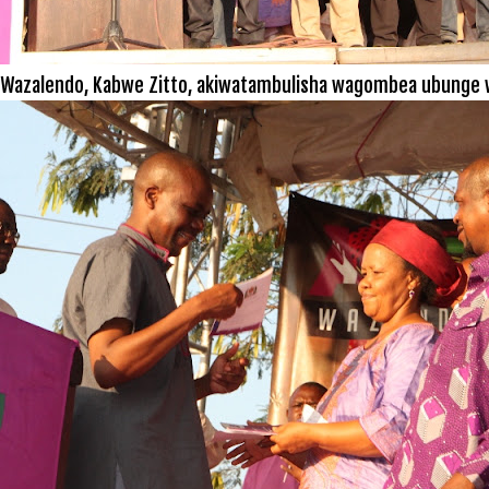
Wazalendo, Kabwe Zitto, akiwatambulisha wagombea ubunge w