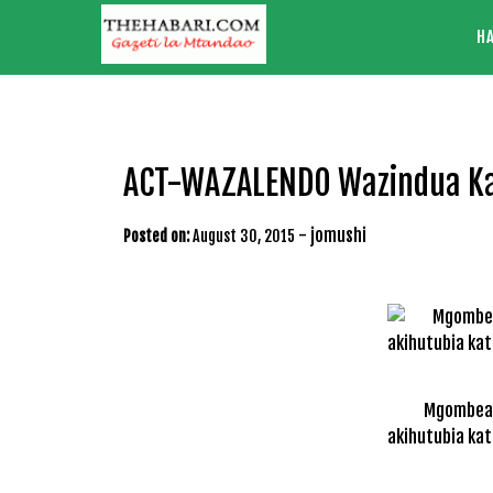
Skip
H
to
content
ACT-WAZALENDO Wazindua Kam
-
jomushi
Posted on:
August 30, 2015
Mgombea u
akihutubia kat