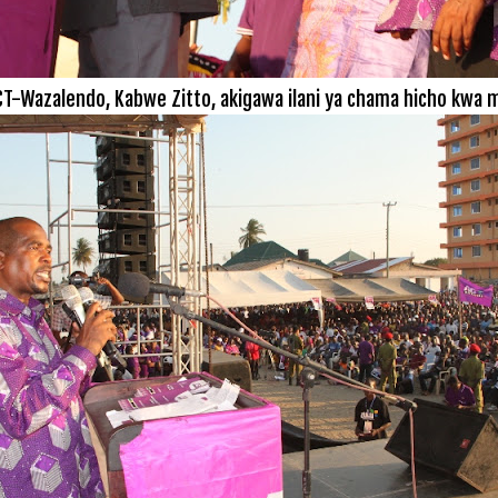
T-Wazalendo, Kabwe Zitto, akigawa ilani ya chama hicho kwa