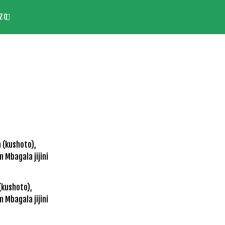
ZO
(kushoto),
 Mbagala jijini