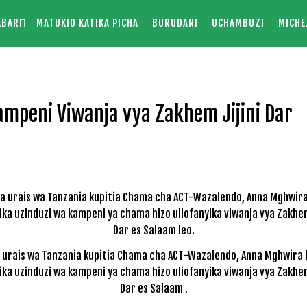
ABARI
MATUKIO KATIKA PICHA
BURUDANI
UCHAMBUZI
MICHE
peni Viwanja vya Zakhem Jijini Dar
rais wa Tanzania kupitia Chama cha ACT-Wazalendo, Anna Mghwira 
ika uzinduzi wa kampeni ya chama hizo uliofanyika viwanja vya Zakhem
Dar es Salaam .