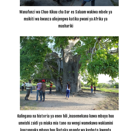
Wanafunzi wa Chuo Kikuu cha Dar es Salaam wakiwa mbele ya
msikiti wa kwanza uliojengwa katika pwani ya Afrika ya
mashariki
Kulingana na historia ya eneo hili ,inasemekana kuwa mbuyu huu
umeishi zaidi ya miaka mia tano na wengi wamekuwa wakiamini
kuuzunguka mbuyu huu (kutoka upande wa kushoto kwenda