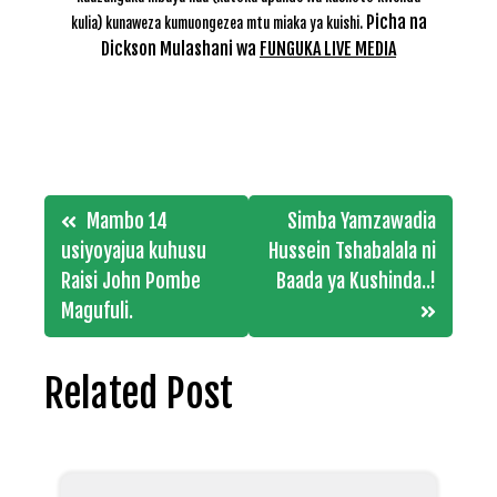
Picha na
kulia) kunaweza kumuongezea mtu miaka ya kuishi.
Dickson Mulashani wa
FUNGUKA LIVE MEDIA
Post
Mambo 14
Simba Yamzawadia
navigation
usiyoyajua kuhusu
Hussein Tshabalala ni
Raisi John Pombe
Baada ya Kushinda..!
Magufuli.
Related Post