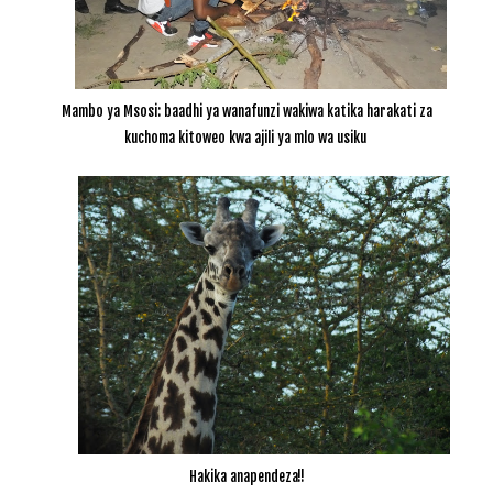
Mambo ya Msosi: baadhi ya wanafunzi wakiwa katika harakati za
kuchoma kitoweo kwa ajili ya mlo wa usiku
Hakika anapendeza!!