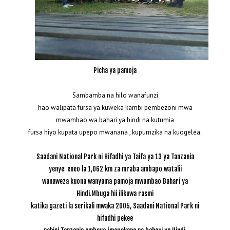
Picha ya pamoja
Sambamba na hilo wanafunzi
hao walipata fursa ya kuweka kambi pembezoni mwa
mwambao wa bahari ya hindi na kutumia
fursa hiyo kupata upepo mwanana , kupumzika na kuogelea.
Saadani National Park ni Hifadhi ya Taifa ya 13 ya Tanzania
yenye eneo la 1,062 km za mraba ambapo watalii
wanawez
a kuona wanyama pamoja mwambao Bahari ya
Hindi.Mbuga hii ilikuwa rasmi
katika gazeti la serikali mwaka 2005, Saadani National Park ni
hifadhi pekee