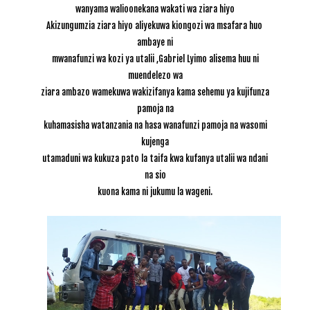
wanyama walioonekana wakati wa ziara hiyo
Akizungumzia ziara hiyo aliyekuwa kiongozi wa msafara huo
ambaye ni
mwanafunzi wa kozi ya utalii ,Gabriel Lyimo alisema huu ni
muendelezo wa
ziara ambazo wamekuwa wakizifanya kama sehemu ya kujifunza
pamoja na
kuhamasisha watanzania na hasa wanafunzi pamoja na wasomi
kujenga
utamaduni wa kukuza pato la taifa kwa kufanya utalii wa ndani
na sio
kuona kama ni jukumu la wageni.