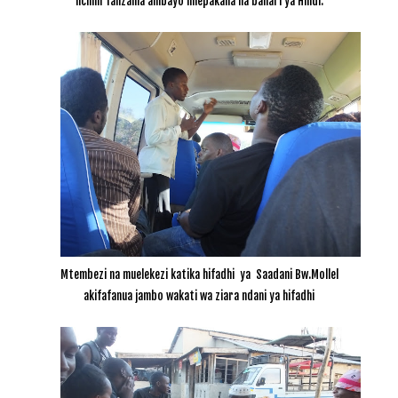
nchini Tanzania ambayo imepakana na bahari ya Hindi.
Mtembezi na muelekezi katika hifadhi ya Saadani Bw.Mollel
akifafanua jambo wakati wa ziara ndani ya hifadhi