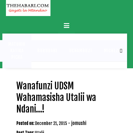
Skip
to
content
Primary
Menu
MATUKIO
KATIKA
BURUDANI
UCHAMBUZI
MICHEZO
PICHA
Wanafunzi UDSM
Wahamasisha Utalii wa
Ndani…!
-
jomushi
Posted on:
December 21, 2015
Post Tags:
Utalii