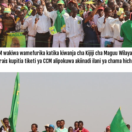
CM wakiwa wamefurika katika kiwanja cha Kijiji cha Maguu Wil
rais kupitia tiketi ya CCM alipokuwa akiinadi ilani ya chama hich