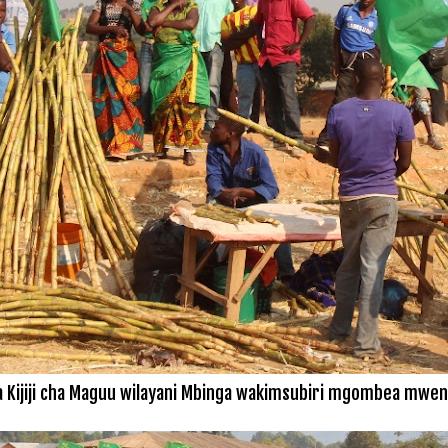
Kijiji cha Maguu wilayani Mbinga wakimsubiri mgombea mwenz