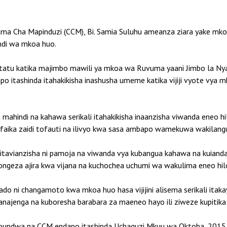
ma Cha Mapinduzi (CCM), Bi. Samia Suluhu ameanza ziara yake mkoa
ndi wa mkoa huo.
atu katika majimbo mawili ya mkoa wa Ruvuma yaani Jimbo la Nyasa
o itashinda itahakikisha inashusha umeme katika vijiji vyote vya
ahindi na kahawa serikali itahakikisha inaanzisha viwanda eneo h
aika zaidi tofauti na ilivyo kwa sasa ambapo wamekuwa wakilang
itavianzisha ni pamoja na viwanda vya kubangua kahawa na kuianda
aongeza ajira kwa vijana na kuchochea uchumi wa wakulima eneo hil
o ni changamoto kwa mkoa huo hasa vijijini alisema serikali itak
ajenga na kuboresha barabara za maeneo hayo ili ziweze kupitika
youndwa na CCM endapo itashinda Uchaguzi Mkuu wa Oktoba, 2015 