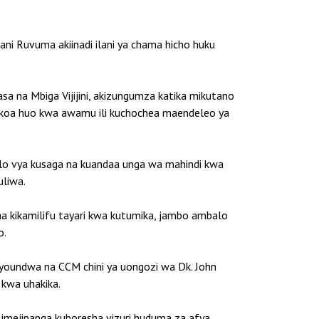
ni Ruvuma akiinadi ilani ya chama hicho huku
 na Mbiga Vijijini, akizungumza katika mikutano
 mkoa huo kwa awamu ili kuchochea maendeleo ya
ilo vya kusaga na kuandaa unga wa mahindi kwa
uliwa.
a kikamilifu tayari kwa kutumika, jambo ambalo
o.
ayoundwa na CCM chini ya uongozi wa Dk. John
 kwa uhakika.
imejipanga kuboresha vizuri huduma za afya