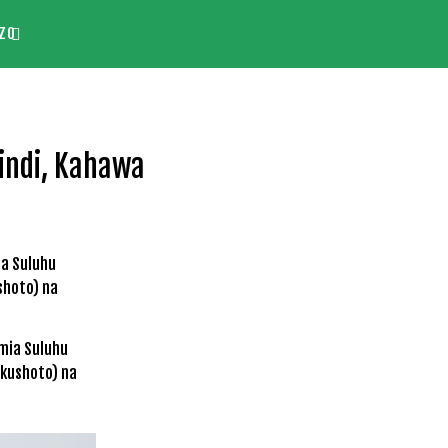
ZO
hindi, Kahawa
mia Suluhu
(kushoto) na