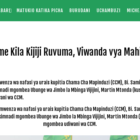
ABARI
MATUKIO KATIKA PICHA
BURUDANI
UCHAMBUZI
MICHE
me Kila Kijiji Ruvuma, Viwanda vya Ma
wenza wa nafasi ya urais kupitia Chama Cha Mapinduzi (CCM), Bi. Sa
akimnadi mgombea Ubunge wa Jimbo la Mbinga Vijijini, Martin Mtonda 
mgombea udiwani wa CCM.