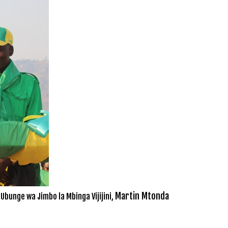
Martin Mtonda
bunge wa Jimbo la Mbinga Vijijini,