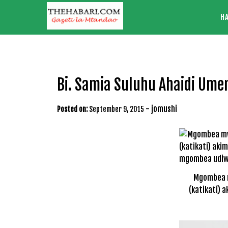
Skip
H
to
content
Bi. Samia Suluhu Ahaidi Ume
-
jomushi
Posted on:
September 9, 2015
Mgombea m
(katikati) 