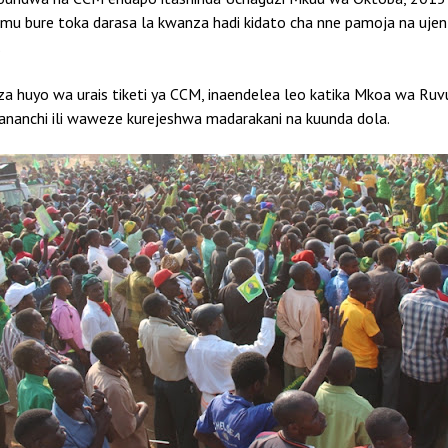
imu bure toka darasa la kwanza hadi kidato cha nne pamoja na uje
.
huyo wa urais tiketi ya CCM, inaendelea leo katika Mkoa wa Ruvu
ananchi ili waweze kurejeshwa madarakani na kuunda dola.