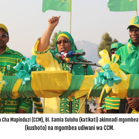
ha Mapinduzi (CCM), Bi. Samia Suluhu (katikati) akimnadi mgombea U
(kushoto) na mgombea udiwani wa CCM.