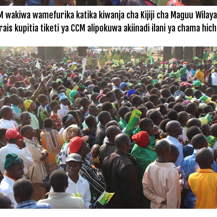
CM wakiwa wamefurika katika kiwanja cha Kijiji cha Maguu Wil
rais kupitia tiketi ya CCM alipokuwa akiinadi ilani ya chama hich