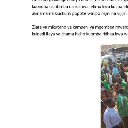
kuondoa ukiritimba na rushwa, elimu kwa kutoa el
akinamama kiuchumi popote walipo mjini na vijijini
Ziara ya mikutano ya kampeni ya mgombea mwenza 
kuinadi ilaya ya chama hicho kuomba ridhaa kwa w