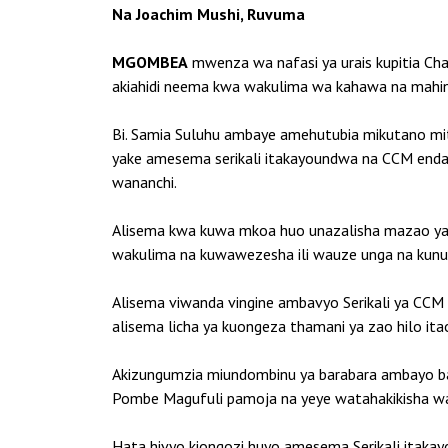
Na Joachim Mushi, Ruvuma
MGOMBEA
mwenza wa nafasi ya urais kupitia Cha
akiahidi neema kwa wakulima wa kahawa na mahi
Bi. Samia Suluhu ambaye amehutubia mikutano mit
yake amesema serikali itakayoundwa na CCM endap
wananchi.
Alisema kwa kuwa mkoa huo unazalisha mazao ya m
wakulima na kuwawezesha ili wauze unga na kunuf
Alisema viwanda vingine ambavyo Serikali ya CCM 
alisema licha ya kuongeza thamani ya zao hilo it
Akizungumzia miundombinu ya barabara ambayo bad
Pombe Magufuli pamoja na yeye watahakikisha wan
Hata hivyo kiongozi huyo amesema Serikali itaka