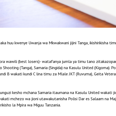
mwaka huu kwenye Uwanja wa Mkwakwani jijini Tanga, ikishirikisha t
ra wawili (best losers)- watafanya jumla ya timu tano zitakazopa
o Shooting (Tanga), Samaria (Singida) na Kasulu United (Kigoma). P
undi B wakati kundi C lina timu za Mlale JKT (Ruvuma), Geita Veter
funguzi kesho mchana Samaria itaumana na Kasulu United wakati ji
wakati mchezo wa jioni utawakutanisha Polisi Dar es Salaam na Ma
ikisho la Mpira wa Miguu Tanzania.