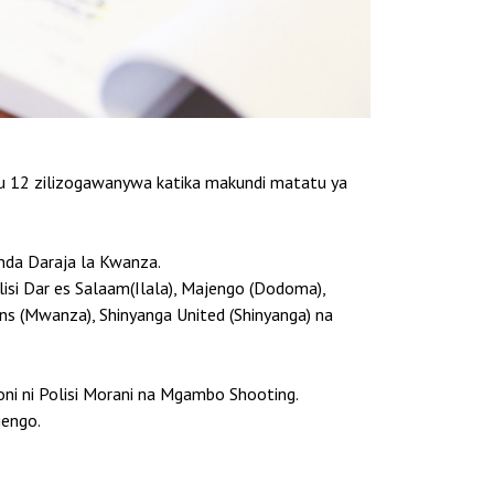
imu 12 zilizogawanywa katika makundi matatu ya
nda Daraja la Kwanza.
olisi Dar es Salaam(Ilala), Majengo (Dodoma),
ans (Mwanza), Shinyanga United (Shinyanga) na
oni ni Polisi Morani na Mgambo Shooting.
jengo.