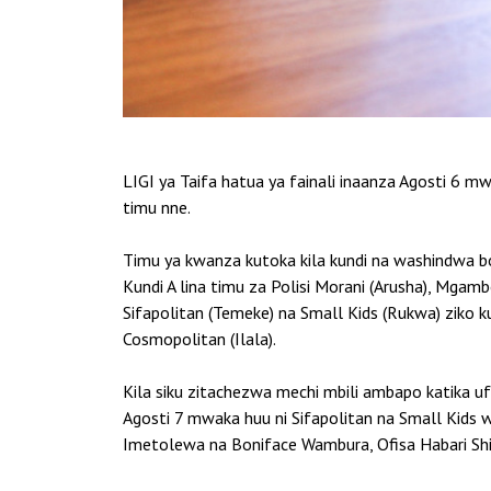
LIGI ya Taifa hatua ya fainali inaanza Agosti 6 
timu nne.
Timu ya kwanza kutoka kila kundi na washindwa bo
Kundi A lina timu za Polisi Morani (Arusha), Mgamb
Sifapolitan (Temeke) na Small Kids (Rukwa) ziko k
Cosmopolitan (Ilala).
Kila siku zitachezwa mechi mbili ambapo katika u
Agosti 7 mwaka huu ni Sifapolitan na Small Kids 
Imetolewa na Boniface Wambura, Ofisa Habari Shir