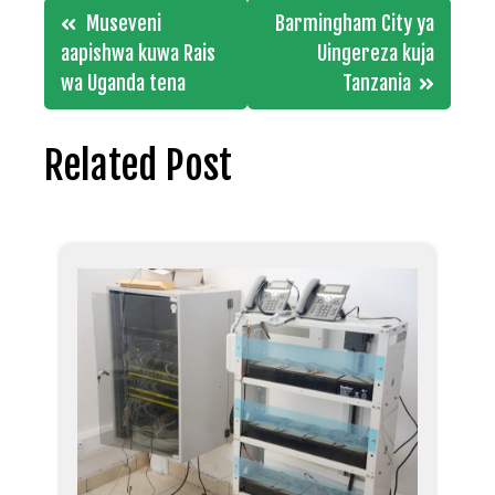
Post
Museveni
Barmingham City ya
navigation
aapishwa kuwa Rais
Uingereza kuja
wa Uganda tena
Tanzania
Related Post