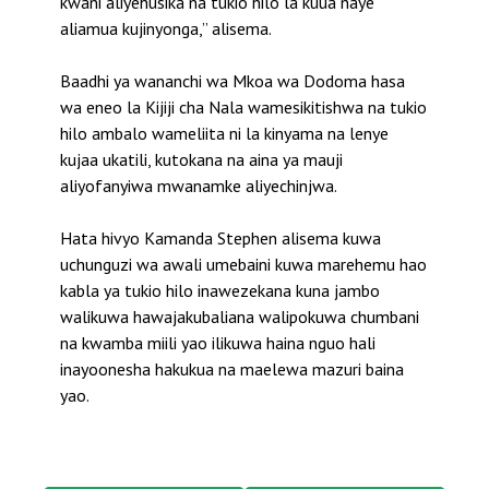
kwani aliyehusika na tukio hilo la kuua naye
aliamua kujinyonga,” alisema.
Baadhi ya wananchi wa Mkoa wa Dodoma hasa
wa eneo la Kijiji cha Nala wamesikitishwa na tukio
hilo ambalo wameliita ni la kinyama na lenye
kujaa ukatili, kutokana na aina ya mauji
aliyofanyiwa mwanamke aliyechinjwa.
Hata hivyo Kamanda Stephen alisema kuwa
uchunguzi wa awali umebaini kuwa marehemu hao
kabla ya tukio hilo inawezekana kuna jambo
walikuwa hawajakubaliana walipokuwa chumbani
na kwamba miili yao ilikuwa haina nguo hali
inayoonesha hakukua na maelewa mazuri baina
yao.