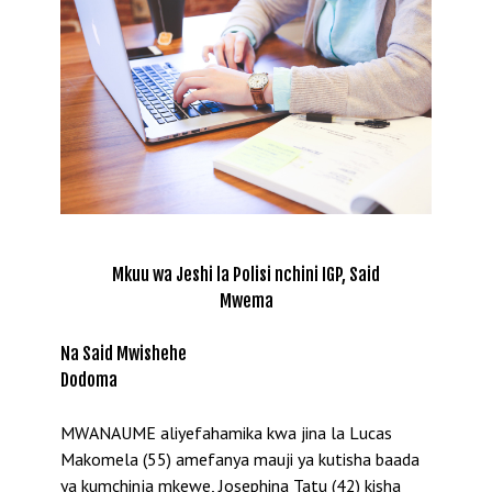
Mkuu wa Jeshi la Polisi nchini IGP, Said
Mwema
Na Said Mwishehe
Dodoma
MWANAUME aliyefahamika kwa jina la Lucas
Makomela (55) amefanya mauji ya kutisha baada
ya kumchinja mkewe, Josephina Tatu (42) kisha