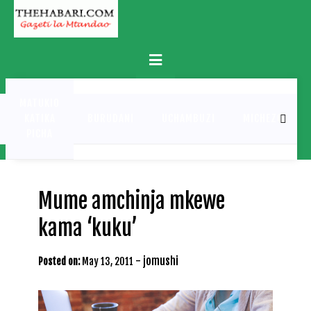
Skip
to
content
Primary
Menu
MATUKIO
KATIKA
BURUDANI
UCHAMBUZI
MICHEZO
PICHA
Mume amchinja mkewe
kama ‘kuku’
-
jomushi
Posted on:
May 13, 2011