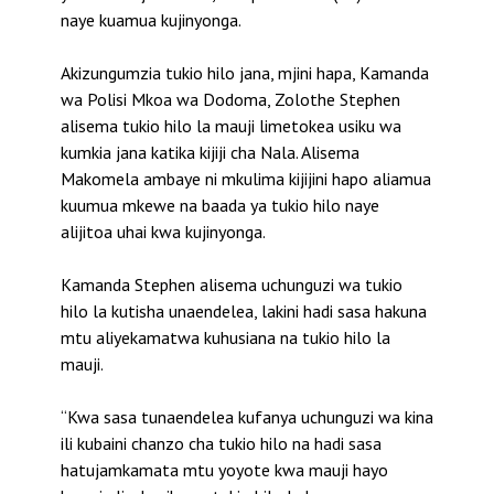
naye kuamua kujinyonga.
Akizungumzia tukio hilo jana, mjini hapa, Kamanda
wa Polisi Mkoa wa Dodoma, Zolothe Stephen
alisema tukio hilo la mauji limetokea usiku wa
kumkia jana katika kijiji cha Nala. Alisema
Makomela ambaye ni mkulima kijijini hapo aliamua
kuumua mkewe na baada ya tukio hilo naye
alijitoa uhai kwa kujinyonga.
Kamanda Stephen alisema uchunguzi wa tukio
hilo la kutisha unaendelea, lakini hadi sasa hakuna
mtu aliyekamatwa kuhusiana na tukio hilo la
mauji.
“Kwa sasa tunaendelea kufanya uchunguzi wa kina
ili kubaini chanzo cha tukio hilo na hadi sasa
hatujamkamata mtu yoyote kwa mauji hayo