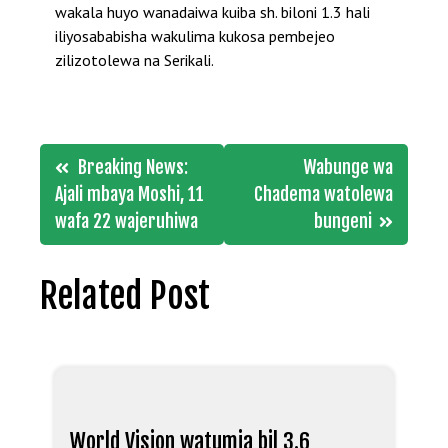
wakala huyo wanadaiwa kuiba sh. biloni 1.3 hali
iliyosababisha wakulima kukosa pembejeo
zilizotolewa na Serikali.
Post
Breaking News:
Wabunge wa
navigation
Ajali mbaya Moshi, 11
Chadema watolewa
wafa 22 wajeruhiwa
bungeni
Related Post
World Vision watumia bil 3.6