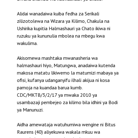
Alidai wanadaiwa kuiba fedha za Serikali
zilizotolewa na Wizara ya Kilimo, Chakula na
Ushirika kupitia Halmashauri ya Chato ikiwa ni
ruzuku ya kununulia mbolea na mbegu kwa
wakulima.
Akisomewa mashtaka mwanasheria wa
halmashauri hiyo, Matungwa, anadaiwa kutenda
makosa matatu likiwemo la matumizi mabaya ya
ofisi, kufanya udanganyifu ilhali akijua ni kosa
pamoja na kuandaa barua kumb.
CDC/MKTB/3/2/17 ya mwaka 2010 ya
usambazaji pembejeo za kilimo bila idhini ya Bodi
ya Manunuzi.
Aidha amewataja watuhumiwa wengine ni Bitus
Raurens (40) aliyekuwa wakala mkuu wa