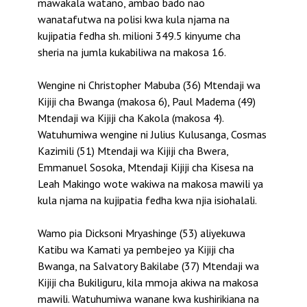
mawakala watano, ambao bado nao
wanatafutwa na polisi kwa kula njama na
kujipatia fedha sh. milioni 349.5 kinyume cha
sheria na jumla kukabiliwa na makosa 16.
Wengine ni Christopher Mabuba (36) Mtendaji wa
Kijiji cha Bwanga (makosa 6), Paul Madema (49)
Mtendaji wa Kijiji cha Kakola (makosa 4).
Watuhumiwa wengine ni Julius Kulusanga, Cosmas
Kazimili (51) Mtendaji wa Kijiji cha Bwera,
Emmanuel Sosoka, Mtendaji Kijiji cha Kisesa na
Leah Makingo wote wakiwa na makosa mawili ya
kula njama na kujipatia fedha kwa njia isiohalali.
Wamo pia Dicksoni Mryashinge (53) aliyekuwa
Katibu wa Kamati ya pembejeo ya Kijiji cha
Bwanga, na Salvatory Bakilabe (37) Mtendaji wa
Kijiji cha Bukiliguru, kila mmoja akiwa na makosa
mawili. Watuhumiwa wanane kwa kushirikiana na