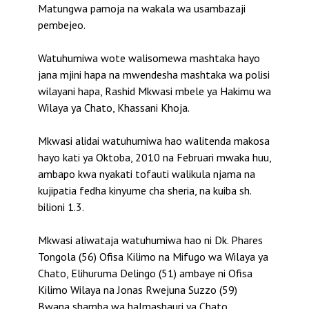
Matungwa pamoja na wakala wa usambazaji
pembejeo.
Watuhumiwa wote walisomewa mashtaka hayo
jana mjini hapa na mwendesha mashtaka wa polisi
wilayani hapa, Rashid Mkwasi mbele ya Hakimu wa
Wilaya ya Chato, Khassani Khoja.
Mkwasi alidai watuhumiwa hao walitenda makosa
hayo kati ya Oktoba, 2010 na Februari mwaka huu,
ambapo kwa nyakati tofauti walikula njama na
kujipatia fedha kinyume cha sheria, na kuiba sh.
bilioni 1.3.
Mkwasi aliwataja watuhumiwa hao ni Dk. Phares
Tongola (56) Ofisa Kilimo na Mifugo wa Wilaya ya
Chato, Elihuruma Delingo (51) ambaye ni Ofisa
Kilimo Wilaya na Jonas Rwejuna Suzzo (59)
Bwana shamba wa halmashauri ya Chato.