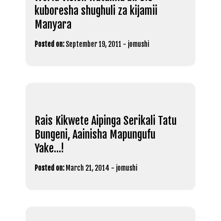
kuboresha shughuli za kijamii
Manyara
Posted on:
September 19, 2011
-
jomushi
Rais Kikwete Aipinga Serikali Tatu
Bungeni, Aainisha Mapungufu
Yake…!
Posted on:
March 21, 2014
-
jomushi