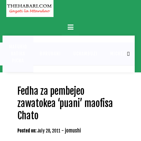
Skip
to
content
Primary
Menu
MATUKIO
KATIKA
BURUDANI
UCHAMBUZI
MICHEZO
PICHA
Fedha za pembejeo
zawatokea ‘puani’ maofisa
Chato
-
jomushi
Posted on:
July 28, 2011