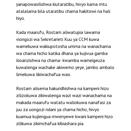
yanapowasilishwa kiutaratibu, hivyo kama mtu
atalalama bila utaratibu chama hakitiswi na hali
hiyo.
Kada maarufu, Rostam aliwatupia lawama
viongozi wa Sekretarieti Kuu ya CCM kuwa
wamekuwa wakiupotosha umma na wanachama
wa chama hicho katika dhana ya kujivua gamba
ilioanzishwa na chama- kwamba wameigeuza
kuwalenga wachake akiwemo yeye, jambo ambalo
limekuwa likiwachafua wao.
Rostam alisema hakuridhishwa na kampeni hizo
zilizokuwa zikiwalenga wazi wazi wanachama na
makada maarufu watatu waliokuwa nanafasi za
juu za uongozi ndani ya chama hicho, hivyo
kuamua kujiengua mwenyewe kwani kampeni hizo
zilikuwa zikimchafua kibiashara pia.