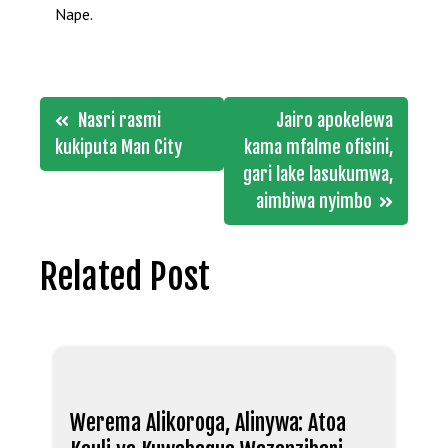
Nape.
Post
Nasri rasmi
Jairo apokelewa
navigation
kukiputa Man City
kama mfalme ofisini,
gari lake lasukumwa,
aimbiwa nyimbo
Related Post
Werema Alikoroga, Alinywa: Atoa