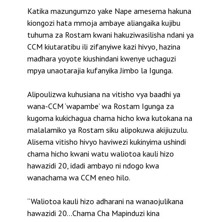
Katika mazungumzo yake Nape amesema hakuna
kiongozi hata mmoja ambaye aliangaika kujibu
tuhuma za Rostam kwani hakuziwasilisha ndani ya
CCM kiutaratibu ili zifanyiwe kazi hivyo, hazina
madhara yoyote kiushindani kwenye uchaguzi
mpya unaotarajia kufanyika Jimbo la Igunga.
Alipoulizwa kuhusiana na vitisho vya baadhi ya
wana-CCM ‘wapambe’ wa Rostam Igunga za
kugoma kukichagua chama hicho kwa kutokana na
malalamiko ya Rostam siku alipokuwa akijiuzulu.
Alisema vitisho hivyo haviwezi kukinyima ushindi
chama hicho kwani watu waliotoa kauli hizo
hawazidi 20, idadi ambayo ni ndogo kwa
wanachama wa CCM eneo hilo.
“Waliotoa kauli hizo adharani na wanaojulikana
hawazidi 20…Chama Cha Mapinduzi kina