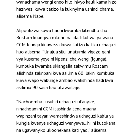
wanachama wengi eneo hilo, hivyo kauli kama hizo
haziwezi kuwa tatizo la kukinyima ushindi chama,”
alisema Nape.
Alipoulizwa kuwa haoni kwamba kitendho cha
Rostam kuungwa mkono na idadi kubwa ya wana-
CCM Igunga kinaweza kuwa tatizo katika uchaguzi
huo alisema; “Unajua sijui unatumia vigezo gani
vya kusema yeye ni kipenzi cha wengi (Igunga),
kumbuka kwamba ukiangalia takwimu Rostam
alishinda takribani kwa asilimia 60, lakini kumbuka
kuwa wapo wabunge ambao walishinda hadi kwa
asilimia 90 sasa hao utawaitaje.
“Nachoomba tusubiri uchaguzi ufanyike,
ninachoamini CCM itashinda tena maana
wapinzani tayari wameshindwa uchaguzi kabla ya
kuingia kwenye uchaguzi wenyewe…hii ni kutokana
na ugawanyiko ulioonekana kati yao,” alisema