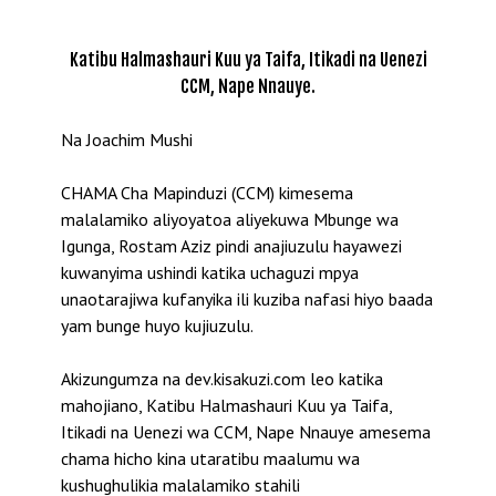
Katibu Halmashauri Kuu ya Taifa, Itikadi na Uenezi
CCM, Nape Nnauye.
Na Joachim Mushi
CHAMA Cha Mapinduzi (CCM) kimesema
malalamiko aliyoyatoa aliyekuwa Mbunge wa
Igunga, Rostam Aziz pindi anajiuzulu hayawezi
kuwanyima ushindi katika uchaguzi mpya
unaotarajiwa kufanyika ili kuziba nafasi hiyo baada
yam bunge huyo kujiuzulu.
Akizungumza na dev.kisakuzi.com leo katika
mahojiano, Katibu Halmashauri Kuu ya Taifa,
Itikadi na Uenezi wa CCM, Nape Nnauye amesema
chama hicho kina utaratibu maalumu wa
kushughulikia malalamiko stahili