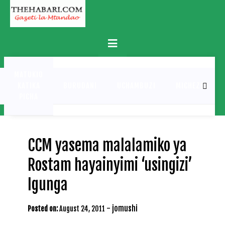
Skip
to
content
Primary
Menu
MATUKIO
KATIKA
BURUDANI
UCHAMBUZI
MICHEZO
PICHA
CCM yasema malalamiko ya
Rostam hayainyimi ‘usingizi’
Igunga
-
jomushi
Posted on:
August 24, 2011