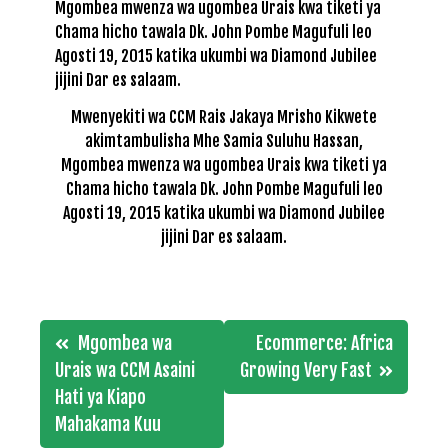
Mwenyekiti wa CCM Rais Jakaya Mrisho Kikwete
akimtambulisha Mhe Samia Suluhu Hassan,
Mgombea mwenza wa ugombea Urais kwa tiketi ya
Chama hicho tawala Dk. John Pombe Magufuli leo
Agosti 19, 2015 katika ukumbi wa Diamond Jubilee
jijini Dar es salaam.
Post
Mgombea wa
Ecommerce: Africa
navigation
Urais wa CCM Asaini
Growing Very Fast
Hati ya Kiapo
Mahakama Kuu