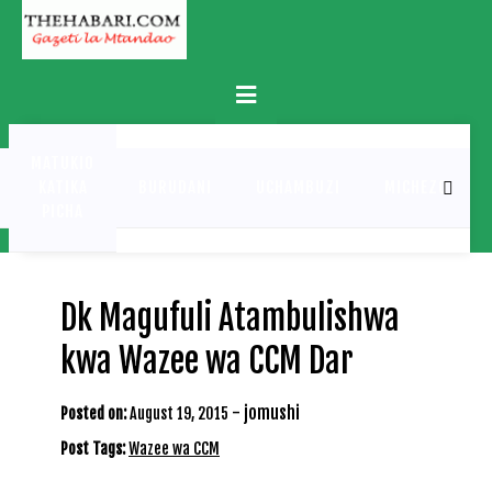
Skip
to
content
Primary
Menu
MATUKIO
KATIKA
BURUDANI
UCHAMBUZI
MICHEZO
PICHA
Dk Magufuli Atambulishwa
kwa Wazee wa CCM Dar
-
jomushi
Posted on:
August 19, 2015
Post Tags:
Wazee wa CCM