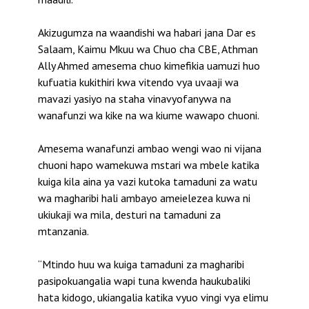
Akizugumza na waandishi wa habari jana Dar es
Salaam, Kaimu Mkuu wa Chuo cha CBE, Athman
Ally Ahmed amesema chuo kimefikia uamuzi huo
kufuatia kukithiri kwa vitendo vya uvaaji wa
mavazi yasiyo na staha vinavyofanywa na
wanafunzi wa kike na wa kiume wawapo chuoni.
Amesema wanafunzi ambao wengi wao ni vijana
chuoni hapo wamekuwa mstari wa mbele katika
kuiga kila aina ya vazi kutoka tamaduni za watu
wa magharibi hali ambayo ameielezea kuwa ni
ukiukaji wa mila, desturi na tamaduni za
mtanzania.
“Mtindo huu wa kuiga tamaduni za magharibi
pasipokuangalia wapi tuna kwenda haukubaliki
hata kidogo, ukiangalia katika vyuo vingi vya elimu