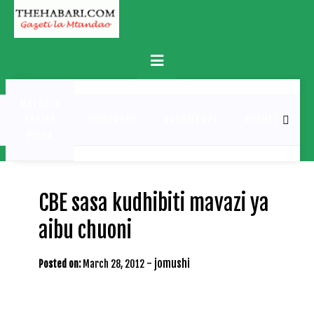
Skip
to
content
Primary
Menu
MATUKIO
KATIKA
BURUDANI
UCHAMBUZI
MICHEZO
PICHA
CBE sasa kudhibiti mavazi ya
aibu chuoni
-
jomushi
Posted on:
March 28, 2012