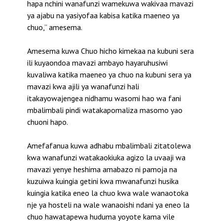
hapa nchini wanafunzi wamekuwa wakivaa mavazi
ya ajabu na yasiyofaa kabisa katika maeneo ya
chuo,” amesema.
Amesema kuwa Chuo hicho kimekaa na kubuni sera
ili kuyaondoa mavazi ambayo hayaruhusiwi
kuvaliwa katika maeneo ya chuo na kubuni sera ya
mavazi kwa ajili ya wanafunzi hali
itakayowajengea nidhamu wasomi hao wa fani
mbalimbali pindi watakapomaliza masomo yao
chuoni hapo.
Amefafanua kuwa adhabu mbalimbali zitatolewa
kwa wanafunzi watakaokiuka agizo la uvaaji wa
mavazi yenye heshima amabazo ni pamoja na
kuzuiwa kuingia getini kwa mwanafunzi husika
kuingia katika eneo la chuo kwa wale wanaotoka
nje ya hosteli na wale wanaoishi ndani ya eneo la
chuo hawatapewa huduma yoyote kama vile