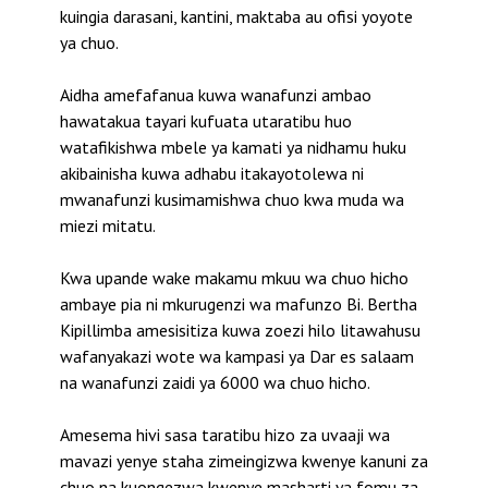
kuingia darasani, kantini, maktaba au ofisi yoyote
ya chuo.
Aidha amefafanua kuwa wanafunzi ambao
hawatakua tayari kufuata utaratibu huo
watafikishwa mbele ya kamati ya nidhamu huku
akibainisha kuwa adhabu itakayotolewa ni
mwanafunzi kusimamishwa chuo kwa muda wa
miezi mitatu.
Kwa upande wake makamu mkuu wa chuo hicho
ambaye pia ni mkurugenzi wa mafunzo Bi. Bertha
Kipillimba amesisitiza kuwa zoezi hilo litawahusu
wafanyakazi wote wa kampasi ya Dar es salaam
na wanafunzi zaidi ya 6000 wa chuo hicho.
Amesema hivi sasa taratibu hizo za uvaaji wa
mavazi yenye staha zimeingizwa kwenye kanuni za
chuo na kuongezwa kwenye masharti ya fomu za