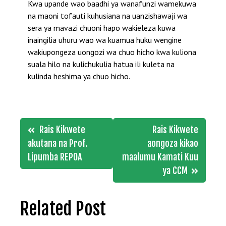
Kwa upande wao baadhi ya wanafunzi wamekuwa
na maoni tofauti kuhusiana na uanzishawaji wa
sera ya mavazi chuoni hapo wakieleza kuwa
inaingilia uhuru wao wa kuamua huku wengine
wakiupongeza uongozi wa chuo hicho kwa kuliona
suala hilo na kulichukulia hatua ili kuleta na
kulinda heshima ya chuo hicho.
Post
Rais Kikwete
Rais Kikwete
navigation
akutana na Prof.
aongoza kikao
Lipumba REPOA
maalumu Kamati Kuu
ya CCM
Related Post