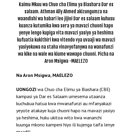
Kaimu Mkuu wa Chuo cha Elimu ya Biashara Dar es
salaam. Athman Ally Ahmed akizungumza na
waandishi wa habari leo jijini Dar es salaam kuhusu
kuanza kutumika kwa sera ya mavazi chuoni hapo
yenye lengo kupiga vita mavazi yasiyo ya heshima
kufuatia kukithiri kwa vitendo vya uvaaji wa mavazi
yasiyokuwa na staha vinavyofanywa na wanafunzi
wa kike na wale wa kiume wawapo chuoni. Picha na
Aron Msigwa -MAELEZO
Na Aron Msigwa, MAELEZO
UONGOZI
wa Chuo cha Elimu ya Biashara (CBE)
kampasi ya Dar es Salaam umesema utaanza
kuchukua hatua kwa mwanafunzi au mfanyakazi
yeyote atakaye kuja chuoni hapo na mavazi yasiyo
ya heshima, huku ukitoa wito kwa wananchi
kuunga mkono kampeni hiyo ili kujenga taifa lenye
maadili.