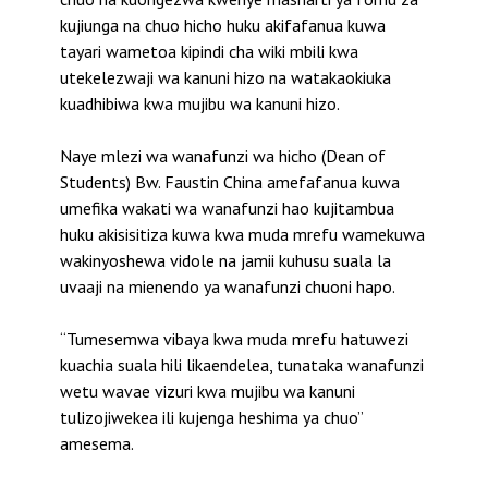
kujiunga na chuo hicho huku akifafanua kuwa
tayari wametoa kipindi cha wiki mbili kwa
utekelezwaji wa kanuni hizo na watakaokiuka
kuadhibiwa kwa mujibu wa kanuni hizo.
Naye mlezi wa wanafunzi wa hicho (Dean of
Students) Bw. Faustin China amefafanua kuwa
umefika wakati wa wanafunzi hao kujitambua
huku akisisitiza kuwa kwa muda mrefu wamekuwa
wakinyoshewa vidole na jamii kuhusu suala la
uvaaji na mienendo ya wanafunzi chuoni hapo.
“Tumesemwa vibaya kwa muda mrefu hatuwezi
kuachia suala hili likaendelea, tunataka wanafunzi
wetu wavae vizuri kwa mujibu wa kanuni
tulizojiwekea ili kujenga heshima ya chuo”
amesema.