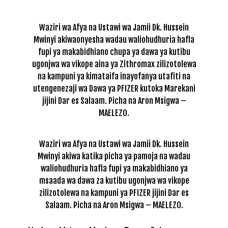
Waziri wa Afya na Ustawi wa Jamii Dk. Hussein
Mwinyi akiwaonyesha wadau waliohudhuria hafla
fupi ya makabidhiano chupa ya dawa ya kutibu
ugonjwa wa vikope aina ya Zithromax zilizotolewa
na kampuni ya kimataifa inayofanya utafiti na
utengenezaji wa Dawa ya PFIZER kutoka Marekani
jijini Dar es Salaam. Picha na Aron Msigwa –
MAELEZO.
Waziri wa Afya na Ustawi wa Jamii Dk. Hussein
Mwinyi akiwa katika picha ya pamoja na wadau
waliohudhuria hafla fupi ya makabidhiano ya
msaada wa dawa za kutibu ugonjwa wa vikope
zilizotolewa na kampuni ya PFIZER jijini Dar es
Salaam. Picha na Aron Msigwa – MAELEZO.