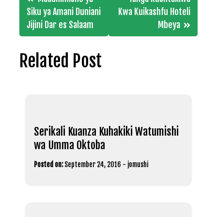
navigation
Siku ya Amani Duniani
Kwa Kuikashfu Hoteli
Jijini Dar es Salaam
Mbeya
Related Post
Serikali Kuanza Kuhakiki Watumishi
wa Umma Oktoba
Posted on:
September 24, 2016
-
jomushi