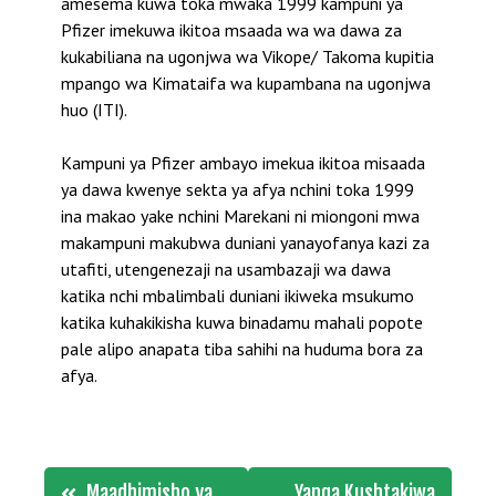
amesema kuwa toka mwaka 1999 kampuni ya
Pfizer imekuwa ikitoa msaada wa wa dawa za
kukabiliana na ugonjwa wa Vikope/ Takoma kupitia
mpango wa Kimataifa wa kupambana na ugonjwa
huo (ITI).
Kampuni ya Pfizer ambayo imekua ikitoa misaada
ya dawa kwenye sekta ya afya nchini toka 1999
ina makao yake nchini Marekani ni miongoni mwa
makampuni makubwa duniani yanayofanya kazi za
utafiti, utengenezaji na usambazaji wa dawa
katika nchi mbalimbali duniani ikiweka msukumo
katika kuhakikisha kuwa binadamu mahali popote
pale alipo anapata tiba sahihi na huduma bora za
afya.
Post
Maadhimisho ya
Yanga Kushtakiwa