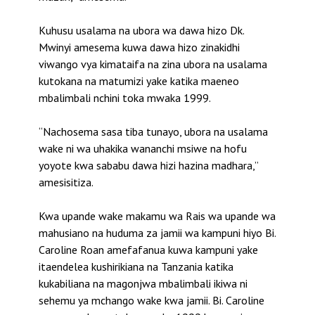
Kuhusu usalama na ubora wa dawa hizo Dk.
Mwinyi amesema kuwa dawa hizo zinakidhi
viwango vya kimataifa na zina ubora na usalama
kutokana na matumizi yake katika maeneo
mbalimbali nchini toka mwaka 1999.
“Nachosema sasa tiba tunayo, ubora na usalama
wake ni wa uhakika wananchi msiwe na hofu
yoyote kwa sababu dawa hizi hazina madhara,”
amesisitiza.
Kwa upande wake makamu wa Rais wa upande wa
mahusiano na huduma za jamii wa kampuni hiyo Bi.
Caroline Roan amefafanua kuwa kampuni yake
itaendelea kushirikiana na Tanzania katika
kukabiliana na magonjwa mbalimbali ikiwa ni
sehemu ya mchango wake kwa jamii. Bi. Caroline