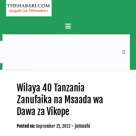
Skip
to
content
Primary
Menu
MATUKIO
KATIKA
BURUDANI
UCHAMBUZI
MICHEZO
PICHA
Wilaya 40 Tanzania
Zanufaika na Msaada wa
Dawa za Vikope
-
jomushi
Posted on:
September 21, 2012