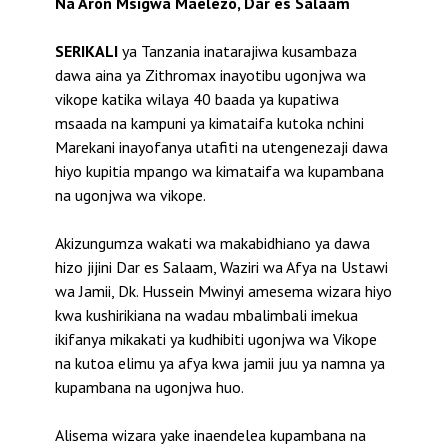
Na Aron Msigwa Maelezo, Dar es Salaam
SERIKALI
ya Tanzania inatarajiwa kusambaza
dawa aina ya Zithromax inayotibu ugonjwa wa
vikope katika wilaya 40 baada ya kupatiwa
msaada na kampuni ya kimataifa kutoka nchini
Marekani inayofanya utafiti na utengenezaji dawa
hiyo kupitia mpango wa kimataifa wa kupambana
na ugonjwa wa vikope.
Akizungumza wakati wa makabidhiano ya dawa
hizo jijini Dar es Salaam, Waziri wa Afya na Ustawi
wa Jamii, Dk. Hussein Mwinyi amesema wizara hiyo
kwa kushirikiana na wadau mbalimbali imekua
ikifanya mikakati ya kudhibiti ugonjwa wa Vikope
na kutoa elimu ya afya kwa jamii juu ya namna ya
kupambana na ugonjwa huo.
Alisema wizara yake inaendelea kupambana na