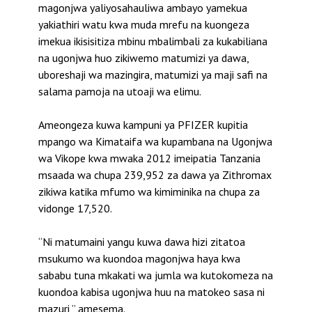
magonjwa yaliyosahauliwa ambayo yamekua
yakiathiri watu kwa muda mrefu na kuongeza
imekua ikisisitiza mbinu mbalimbali za kukabiliana
na ugonjwa huo zikiwemo matumizi ya dawa,
uboreshaji wa mazingira, matumizi ya maji safi na
salama pamoja na utoaji wa elimu.
Ameongeza kuwa kampuni ya PFIZER kupitia
mpango wa Kimataifa wa kupambana na Ugonjwa
wa Vikope kwa mwaka 2012 imeipatia Tanzania
msaada wa chupa 239,952 za dawa ya Zithromax
zikiwa katika mfumo wa kimiminika na chupa za
vidonge 17,520.
“Ni matumaini yangu kuwa dawa hizi zitatoa
msukumo wa kuondoa magonjwa haya kwa
sababu tuna mkakati wa jumla wa kutokomeza na
kuondoa kabisa ugonjwa huu na matokeo sasa ni
mazuri,” amesema.